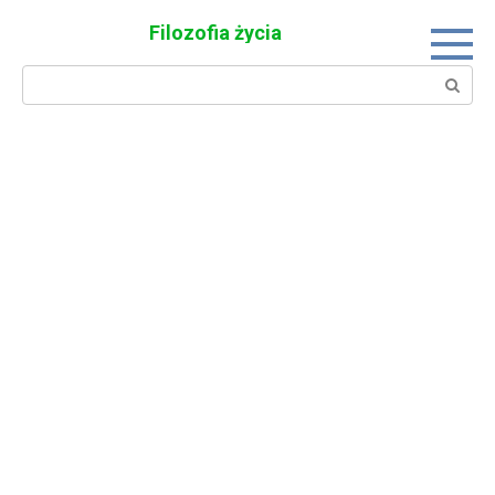
Skip
Filozofia życia
to
content
Search: