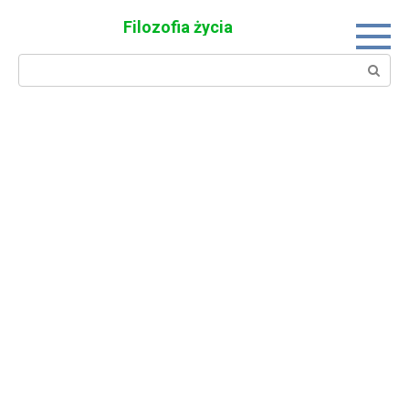
Skip
Filozofia życia
to
content
Search: