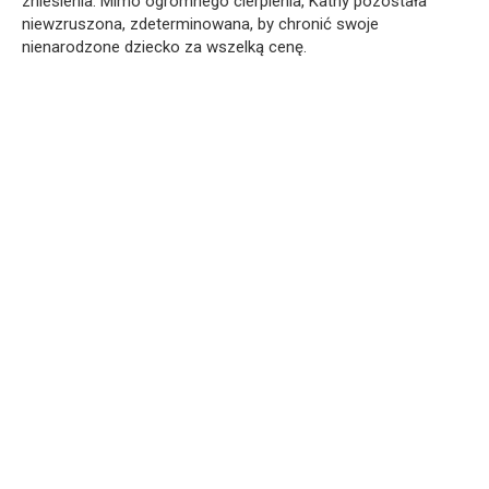
zniesienia. Mimo ogromnego cierpienia, Kathy pozostała
niewzruszona, zdeterminowana, by chronić swoje
nienarodzone dziecko za wszelką cenę.