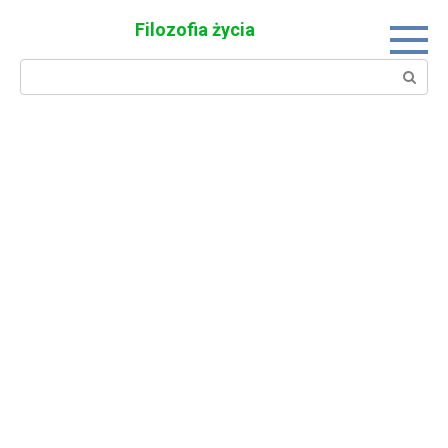
Skip
Filozofia życia
to
content
Search: