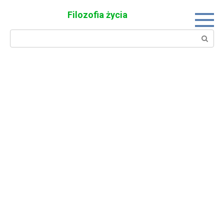
Skip
Filozofia życia
to
content
Search: