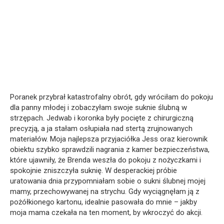
Poranek przybrał katastrofalny obrót, gdy wróciłam do pokoju
dla panny młodej i zobaczyłam swoje suknie ślubną w
strzępach. Jedwab i koronka były pocięte z chirurgiczną
precyzją, a ja stałam osłupiała nad stertą zrujnowanych
materiałów. Moja najlepsza przyjaciółka Jess oraz kierownik
obiektu szybko sprawdzili nagrania z kamer bezpieczeństwa,
które ujawniły, że Brenda weszła do pokoju z nożyczkami i
spokojnie zniszczyła suknię. W desperackiej próbie
uratowania dnia przypomniałam sobie o sukni ślubnej mojej
mamy, przechowywanej na strychu. Gdy wyciągnęłam ją z
pożółkionego kartonu, idealnie pasowała do mnie – jakby
moja mama czekała na ten moment, by wkroczyć do akcji.