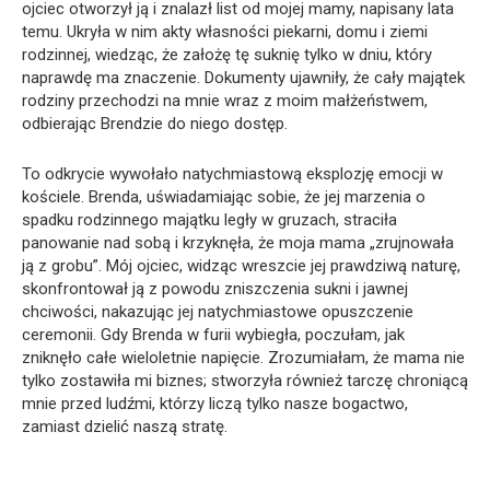
ojciec otworzył ją i znalazł list od mojej mamy, napisany lata
temu. Ukryła w nim akty własności piekarni, domu i ziemi
rodzinnej, wiedząc, że założę tę suknię tylko w dniu, który
naprawdę ma znaczenie. Dokumenty ujawniły, że cały majątek
rodziny przechodzi na mnie wraz z moim małżeństwem,
odbierając Brendzie do niego dostęp.
To odkrycie wywołało natychmiastową eksplozję emocji w
kościele. Brenda, uświadamiając sobie, że jej marzenia o
spadku rodzinnego majątku legły w gruzach, straciła
panowanie nad sobą i krzyknęła, że moja mama „zrujnowała
ją z grobu”. Mój ojciec, widząc wreszcie jej prawdziwą naturę,
skonfrontował ją z powodu zniszczenia sukni i jawnej
chciwości, nakazując jej natychmiastowe opuszczenie
ceremonii. Gdy Brenda w furii wybiegła, poczułam, jak
zniknęło całe wieloletnie napięcie. Zrozumiałam, że mama nie
tylko zostawiła mi biznes; stworzyła również tarczę chroniącą
mnie przed ludźmi, którzy liczą tylko nasze bogactwo,
zamiast dzielić naszą stratę.