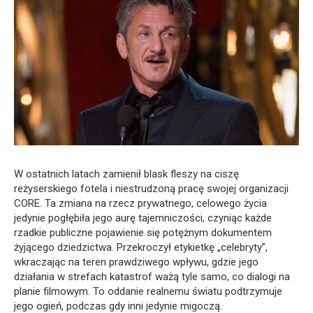
W ostatnich latach zamienił blask fleszy na ciszę
reżyserskiego fotela i niestrudzoną pracę swojej organizacji
CORE. Ta zmiana na rzecz prywatnego, celowego życia
jedynie pogłębiła jego aurę tajemniczości, czyniąc każde
rzadkie publiczne pojawienie się potężnym dokumentem
żyjącego dziedzictwa. Przekroczył etykietkę „celebryty”,
wkraczając na teren prawdziwego wpływu, gdzie jego
działania w strefach katastrof ważą tyle samo, co dialogi na
planie filmowym. To oddanie realnemu światu podtrzymuje
jego ogień, podczas gdy inni jedynie migoczą.