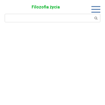
Skip
Filozofia życia
to
content
Search: