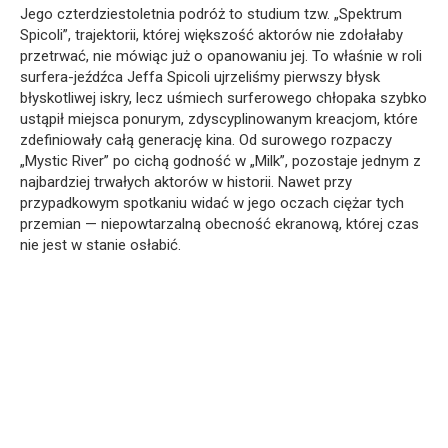
Jego czterdziestoletnia podróż to studium tzw. „Spektrum
Spicoli”, trajektorii, której większość aktorów nie zdołałaby
przetrwać, nie mówiąc już o opanowaniu jej. To właśnie w roli
surfera-jeźdźca Jeffa Spicoli ujrzeliśmy pierwszy błysk
błyskotliwej iskry, lecz uśmiech surferowego chłopaka szybko
ustąpił miejsca ponurym, zdyscyplinowanym kreacjom, które
zdefiniowały całą generację kina. Od surowego rozpaczy
„Mystic River” po cichą godność w „Milk”, pozostaje jednym z
najbardziej trwałych aktorów w historii. Nawet przy
przypadkowym spotkaniu widać w jego oczach ciężar tych
przemian — niepowtarzalną obecność ekranową, której czas
nie jest w stanie osłabić.