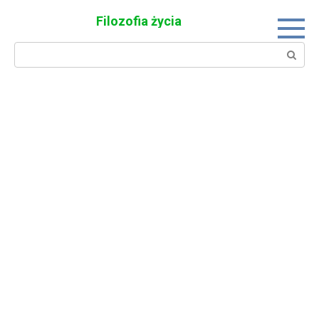
Skip
Filozofia życia
to
content
Search: