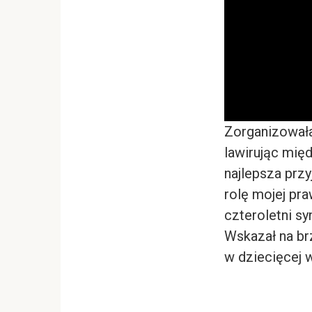
Zorganizowała
lawirując mię
najlepsza przy
rolę mojej pr
czteroletni sy
Wskazał na brz
w dziecięcej 