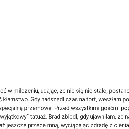
eć w milczeniu, udając, że nic się nie stało, posta
 kłamstwo. Gdy nadszedł czas na tort, weszłam po
specjalną przemowę. Przed wszystkimi gośćmi popr
wyjątkowy” tatuaż. Brad zbledł, gdy ujawniłam, że n
uaż jeszcze przede mną, wyciągając zdradę z cienia