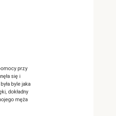
 pomocy przy
nęła się i
 była byle jaka
ęki, dokładny
 mojego męża