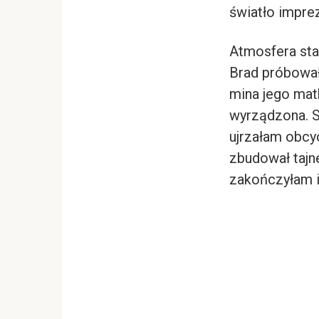
światło imprez
Atmosfera stał
Brad próbował
mina jego matk
wyrządzona. Sp
ujrzałam obcy
zbudował tajn
zakończyłam i