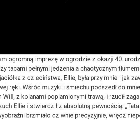
m ogromną imprezę w ogrodzie z okazji 40. urodz
dzy tacami pełnymi jedzenia a chaotycznym tłumem
jaciółka z dzieciństwa, Ellie, była przy mnie i jak z
awej ręki. Wśród muzyki i śmiechu podszedł do mni
n Will, z kolanami poplamionymi trawą, i rzucił za
uch Ellie i stwierdził z absolutną pewnością: „Tata 
wyobraźni brzmiało dziwnie precyzyjnie, wręcz nie