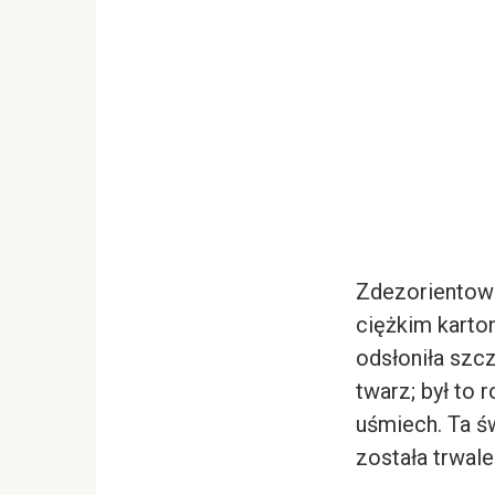
Zdezorientowa
ciężkim karton
odsłoniła szcze
twarz; był to 
uśmiech. Ta ś
została trwale