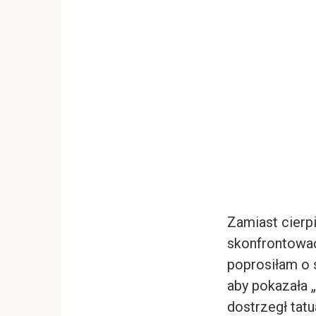
Zamiast cierpi
skonfrontować
poprosiłam o 
aby pokazała „
dostrzegł tat