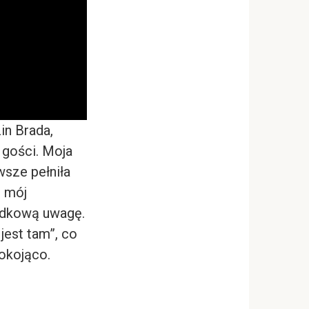
in Brada,
 gości. Moja
awsze pełniła
e mój
gadkową uwagę.
jest tam”, co
pokojąco.