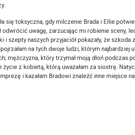
y.
a się toksyczna, gdy milczenie Brada i Ellie potwie
 odwrócić uwagę, zarzucając mi robienie sceny, le
i i szepty naszych przyjaciół pokazały, że szkoda z
ojrzałam na tych dwoje ludzi, którym najbardziej uf
ch; mężczyzna, który trzymał moją dłoń podczas p
e życie z kobietą, którą uważałam za siostrę. Naty
mprezę i kazałam Bradowi znaleźć inne miejsce na