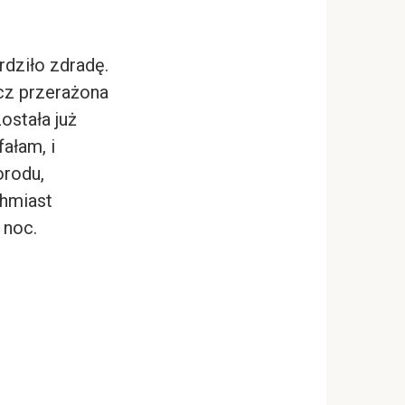
rdziło zdradę.
cz przerażona
ostała już
ałam, i
orodu,
chmiast
 noc.