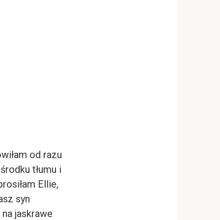
nowiłam od razu
środku tłumu i
osiłam Ellie,
asz syn
 na jaskrawe