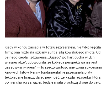
Kiedy w końcu zasiadła w fotelu reżyserskim, nie tylko kręciła
filmy; ona rozbijała szklany sufit z siłą kowalskiego młota. Od
pełnego ciepła i zdziwienia „Dużego” po hart ducha w „Ich
własnej lidze”, udowodniła, że kobieca perspektywa nie jest
„niszowym rynkiem” — to rzeczywistość mierzona sukcesami
kinowych hitów. Penny fundamentalnie przesunęła płyty
tektoniczne branży, dając pewność, że każda reżyserka, która
po niej chwyci za wizjer, będzie miała prostszą drogę do celu.