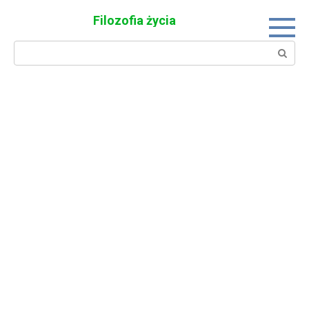
Skip
Filozofia życia
to
content
Search: