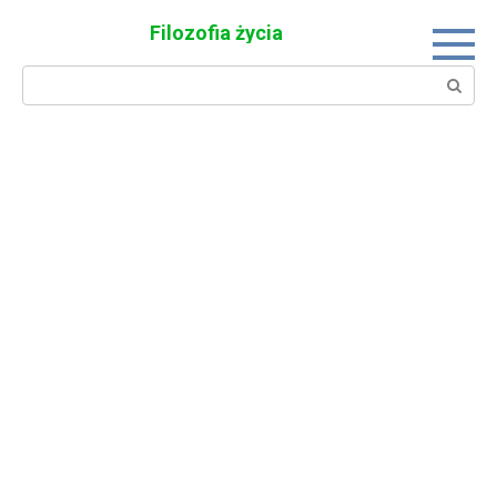
Skip
Filozofia życia
to
content
Search: