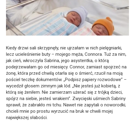
Kiedy drzwi sali skrzypnęły, nie ujrzałam w nich pielęgniarki,
lecz ucieleśnienie buty – mojego męża, Connora. Tuż za nim,
jak cień, wkroczyła Sabrina, jego asystentka, o którą
podejrzewałam go od miesięcy. Connor, zamiast spojrzeć na
żonę, która przed chwilą otarła się o śmierć, rzucił na moją
pościel teczkę dokumentów. „Podpisz papiery rozwodowe” –
wycedził głosem zimnym jak lód. „Nie jesteś już kobietą, z
którą się żeniłem. Nie zamierzam użerać się z trójką dzieci,
spójrz na siebie, jesteś wrakiem”. Zwycięski uśmiech Sabriny
sprawił, że zabrakło mi tchu. Nawet nie zapytali o noworodki;
chcieli mnie po prostu wyrzucić na bruk w chwili mojej
największej słabości.