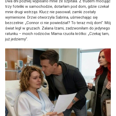
Dwa dni później wypisano mnie ze szpitala. Z trudem mocując
trzy foteliki w samochodzie, dotarłam pod dom, gdzie czekał
mnie drugi wstrząs. Klucz nie pasował; zamki zostały
wymienione. Drzwi otworzyła Sabrina, uśmiechając się
bezczelnie: „Connor ci nie powiedział? To teraz mój dom”. Mój
świat legł w gruzach. Zalana łzami, zadzwoniłam do jedynego
ratunku – moich rodziców. Mama rzuciła krótko: „Czekaj tam,
już jedziemy”.