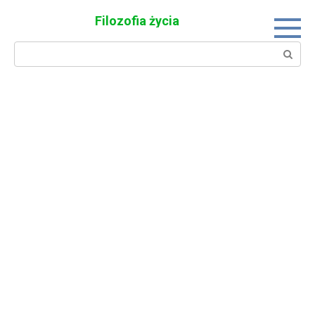
Skip
Filozofia życia
to
content
Search: