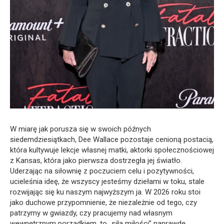
W miarę jak porusza się w swoich późnych
siedemdziesiątkach, Dee Wallace pozostaje cenioną postacią,
która kultywuje lekcje własnej matki, aktorki społecznościowej
z Kansas, która jako pierwsza dostrzegła jej światło.
Uderzając na siłownię z poczuciem celu i pozytywności,
ucieleśnia ideę, że wszyscy jesteśmy dziełami w toku, stale
rozwijając się ku naszym najwyższym ja. W 2026 roku stoi
jako duchowe przypomnienie, że niezależnie od tego, czy
patrzymy w gwiazdy, czy pracujemy nad własnym
wewnętrznym porządkiem, to „siła miłości” naprawdę