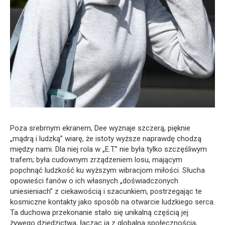
Poza srebrnym ekranem, Dee wyznaje szczerą, pięknie
„mądrą i ludzką” wiarę, że istoty wyższe naprawdę chodzą
między nami. Dla niej rola w „E.T.” nie była tylko szczęśliwym
trafem; była cudownym zrządzeniem losu, mającym
popchnąć ludzkość ku wyższym wibracjom miłości. Słucha
opowieści fanów o ich własnych „doświadczonych
uniesieniach” z ciekawością i szacunkiem, postrzegając te
kosmiczne kontakty jako sposób na otwarcie ludzkiego serca.
Ta duchowa przekonanie stało się unikalną częścią jej
żywego dziedzictwa, łącząc ją z globalną społecznością,