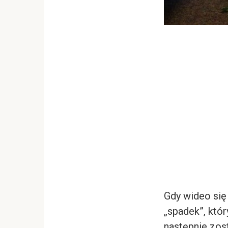
Gdy wideo się
„spadek”, który
następnie zos