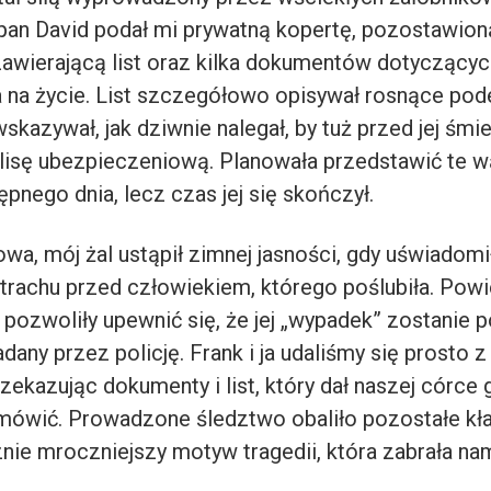
 pan David podał mi prywatną kopertę, pozostawion
zawierającą list oraz kilka dokumentów dotyczącyc
 na życie. List szczegółowo opisywał rosnące pod
wskazywał, jak dziwnie nalegał, by tuż przed jej śmi
lisę ubezpieczeniową. Planowała przedstawić te w
nego dnia, lecz czas jej się skończył.
łowa, mój żal ustąpił zimnej jasności, gdy uświadom
strachu przed człowiekiem, którego poślubiła. Powi
 pozwoliły upewnić się, że jej „wypadek” zostanie 
adany przez policję. Frank i ja udaliśmy się prosto z
zekazując dokumenty i list, który dał naszej córce 
 mówić. Prowadzone śledztwo obaliło pozostałe kła
znie mroczniejszy motyw tragedii, która zabrała na