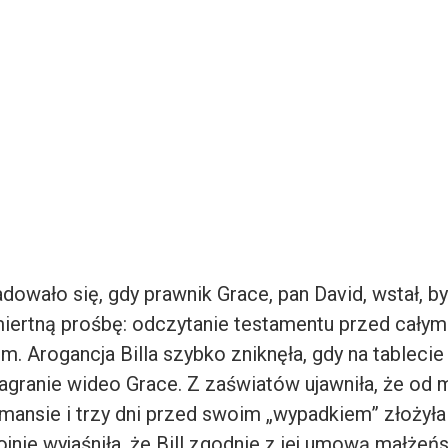
dowało się, gdy prawnik Grace, pan David, wstał, by
miertną prośbę: odczytanie testamentu przed całym
. Arogancja Billa szybko zniknęła, gdy na tableci
granie wideo Grace. Z zaświatów ujawniła, że od 
omansie i trzy dni przed swoim „wypadkiem” złożył
nie wyjaśniła, że Bill zgodnie z jej umową małżeń