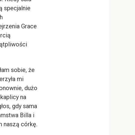
ą specjalnie
h
ejrzenia Grace
ercią
ątpliwości
iłam sobie, że
erzyła mi
ponownie, dużo
 kaplicy na
głos, gdy sama
mstwa Billa i
m naszą córkę.