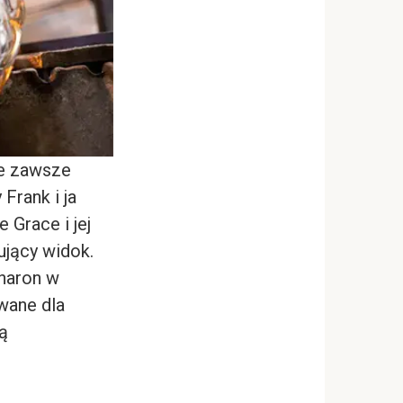
re zawsze
Frank i ja
 Grace i jej
ujący widok.
Sharon w
owane dla
ną