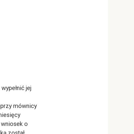
 wypełnić jej
e przy mównicy
miesięcy
a wniosek o
ską został