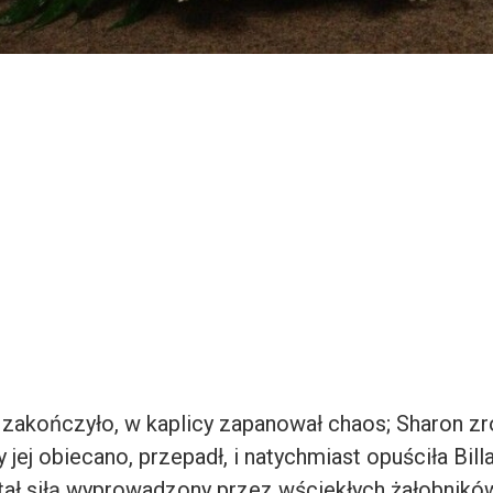
 zakończyło, w kaplicy zapanował chaos; Sharon zr
 jej obiecano, przepadł, i natychmiast opuściła Billa
tał siłą wyprowadzony przez wściekłych żałobników