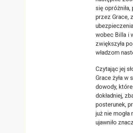
się opróżniła,
przez Grace, 
ubezpieczenia
wobec Billa i 
zwiększyła po
władzom następ
Czytając jej s
Grace żyła w 
dowody, które
dokładniej, zb
posterunek, pr
już nie mogła
ujawniło znac