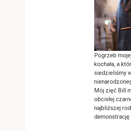
Pogrzeb mojej 
kochała, a któ
siedzieliśmy w
nienarodzoneg
Mój zięć Bill 
obcisłej czarn
najbliższej ro
demonstrację 