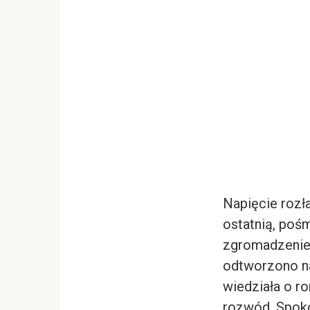
Napięcie rozła
ostatnią, poś
zgromadzeniem
odtworzono na
wiedziała o r
rozwód. Spokoj