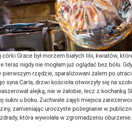
córki Grace był morzem białych lilii, kwiatów, któ
re teraz nigdy nie mogłam już oglądać bez bólu. Gdy 
 pierwszym rzędzie, sparaliżowani żalem po utracie
o syna Carla, drzwi kościoła otworzyły się na szok
maszerował alejką, nie w żałobie, lecz z kochanką 
ej sukni u boku. Zuchwale zajęli miejsca zarezerw
dziny, zamieniając uroczyste pożegnanie w publicz
zdrady, która wywołała w zgromadzeniu oburzenie.