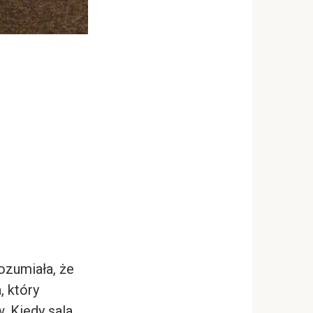
ozumiała, że
, który
. Kiedy sala