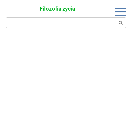
Skip
Filozofia życia
to
content
Search: