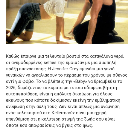
Καθώς έπαιρνε μια τελευταία βουτιά στα καταγάλανα νερά,
οι ανεμοδαρμένες selfies της έμοιαζαν με μια σιωπηλή
πράξη επανάστασης. Η Jennifer Grey εμπνέει μια γενιά
γυναικών να αγκαλιάσουν το πέρασμα του χρόνου με σθένος
αντί για φόβο. Το να βλέπεις την «Baby» να θριαμβεύει το
2026, δαμάζοντας τα κύματα με τέτοια αδιαμφισβήτητη
αυτοπεποίθηση, είναι η απόλυτη δικαίωση για όλους
εκείνους που κάποτε δοκίμασαν εκείνη την εμβληματική
ανύψωση στην αυλή τους. Δεν είναι απλώς μια ανάμνηση
ενός καλοκαιριού στο Kellerman’s· είναι μια ηχηρή
υπενθύμιση ότι η καλύτερη στιγμή της ζωής σου είναι
όποτε εσύ αποφασίσεις να βγεις στο φως.