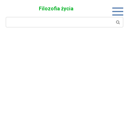
Skip
Filozofia życia
to
content
Search: