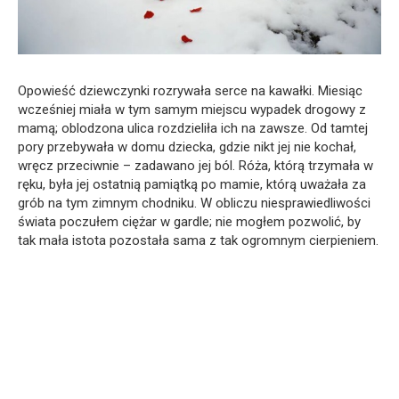
Opowieść dziewczynki rozrywała serce na kawałki. Miesiąc
wcześniej miała w tym samym miejscu wypadek drogowy z
mamą; oblodzona ulica rozdzieliła ich na zawsze. Od tamtej
pory przebywała w domu dziecka, gdzie nikt jej nie kochał,
wręcz przeciwnie – zadawano jej ból. Róża, którą trzymała w
ręku, była jej ostatnią pamiątką po mamie, którą uważała za
grób na tym zimnym chodniku. W obliczu niesprawiedliwości
świata poczułem ciężar w gardle; nie mogłem pozwolić, by
tak mała istota pozostała sama z tak ogromnym cierpieniem.