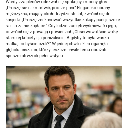
Wtedy zza pleców odezwał się spokojny i mocny głos:
„Proszę się nie martwić, proszę pani.” Elegancko ubrany
mężczyzna, mający około trzydziestu lat, zwrócił się do
kasjerki: „Proszę zeskanować wszystkie zakupy pani jeszcze
raz, ja za nie zapłacę.” Gdy ludzie zaczęli wyśmiewać i jego,
odwrócił się z powagą i powiedział: „Obserwowaliście walkę
starszej kobiety i ją poniżaliście. A gdyby to była wasza
matka, co byście czuli?” W jednej chwili sklep ogarnęła
głęboka cisza; ci, którzy jeszcze chwilę temu obrażali,
spuszczali wzrok pełni wstydu.