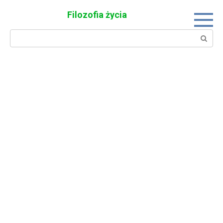
Skip
Filozofia życia
to
content
Search: