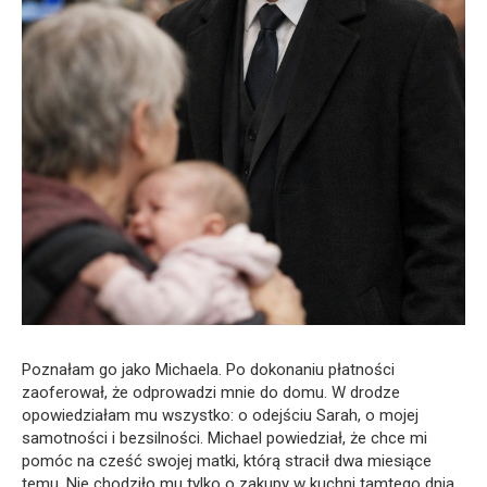
Poznałam go jako Michaela. Po dokonaniu płatności
zaoferował, że odprowadzi mnie do domu. W drodze
opowiedziałam mu wszystko: o odejściu Sarah, o mojej
samotności i bezsilności. Michael powiedział, że chce mi
pomóc na cześć swojej matki, którą stracił dwa miesiące
temu. Nie chodziło mu tylko o zakupy w kuchni tamtego dnia