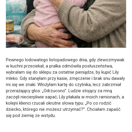
Pewnego lodowatego listopadowego dnia, gdy zlewozmywak
w kuchni przeciekał, a pralka odmówiła posłuszeństwa,
wybrałam się do sklepu za ostatnie pieniądze, by kupić Lily
mleko. Gdy stanęłam przy kasie, zmęczenie i brak snu dawały
mi się we znaki. Włożyłam kartę do czytnika, lecz zabrzmiał
przerażający głos: „Odrzucono”. Ludzie stojący za mną
zaczęli niecierpliwie sapać; Lily płakała w moich ramionach, a
kolejni klienci rzucali okrutne słowa typu: „Po co rodzić
dziecko, którego nie możesz utrzymać?”. Chciałam zapaść
się pod ziemię ze wstydu.