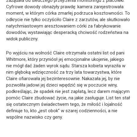
zażądała od śledczego przejrzenia monitoringu z placówki.
Cyfrowe dowody obnażyły prawdę: kamera zarejestrowała
moment, w którym córka zmarłej podrzuca kosztowności. To
odkrycie nie tylko oczyściło Claire z zarzutów, ale skutkowało
natychmiastowym aresztowaniem córki za fabrykowanie
dowodów, wystawiając desperacką chciwość rodzeństwa na
widok publiczny.
Po wyjściu na wolność Claire otrzymała ostatni list od pani
Whitmore, który przyniósł jej emocjonalne ukojenie, jakiego
nie mógł dać żaden wyrok sądu. Starsza kobieta wyraziła w
nim głęboką wdzięczność za trzy lata towarzystwa, które
Claire ofiarowała jej bezinteresownie. Nakazała jej, by nie
pozwoliła jadowi jej dzieci wpędzić się w poczucie winy,
podkreślając, że spadek nie jest zapłatą, lecz darem mającym
pomóc Claire zbudować życie, na jakie zasługuje. List ten stał
się ostatecznym świadectwem tego, że miłość i lojalność
definiuje to, kto „jest obok” w szarej codzienności, a nie
wspólne nazwisko czy geny.