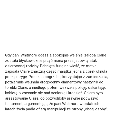
Gdy pani Whitmore odeszła spokojnie we śnie, żałoba Claire
została błyskawicznie przyćmiona przez jadowity atak
osieroconej rodziny. Pchnięta furią na wieść, że matka
zapisała Claire znaczną część majątku, jedna z córek uknuła
podłą intrygę. Podczas pogrzebu, korzystając z zamieszania,
potajemnie wsunęła drogocenny diamentowy naszyjnik do
torebki Claire, a niedługo potem wezwała policję, oskarżając
kobietę o znęcanie się nad seniorką i kradzież. Celem było
aresztowanie Claire, co pozwoliłoby prawnie podważyć
testament, argumentując, że pani Whitmore w ostatnich
latach życia padła ofiarą manipulacji ze strony „obcej osoby”.