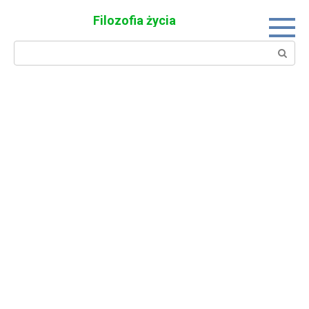
Skip
Filozofia życia
to
content
Search: