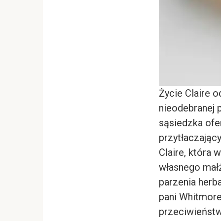
Życie Claire 
nieodebranej p
sąsiedzka ofe
przytłaczający
Claire, która 
własnego małż
parzenia herba
pani Whitmore
przeciwieństwo