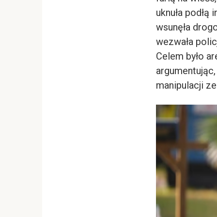
uknuła podłą 
wsunęła drogo
wezwała policj
Celem było ar
argumentując, 
manipulacji ze