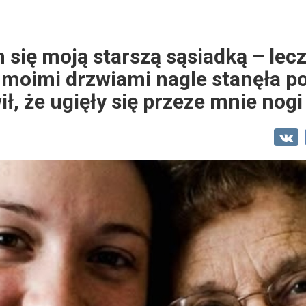
się moją starszą sąsiadką – lec
 moimi drzwiami nagle stanęła pol
ł, że ugięły się przeze mnie nogi