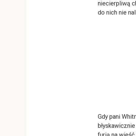
niecierpliwą c
do nich nie nal
Gdy pani Whit
błyskawicznie
furią na wieść