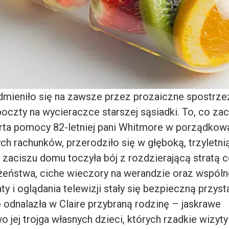
odmieniło się na zawsze przez prozaiczne spostrze
oczty na wycieraczce starszej sąsiadki. To, co zac
rta pomocy 82-letniej pani Whitmore w porządkow
ch rachunków, przerodziło się w głęboką, trzyletnią
w zaciszu domu toczyła bój z rozdzierającą stratą có
eństwa, ciche wieczory na werandzie oraz wspólne
ty i oglądania telewizji stały się bezpieczną przysta
 odnalazła w Claire przybraną rodzinę – jaskrawe
 jej trojga własnych dzieci, których rzadkie wizyty