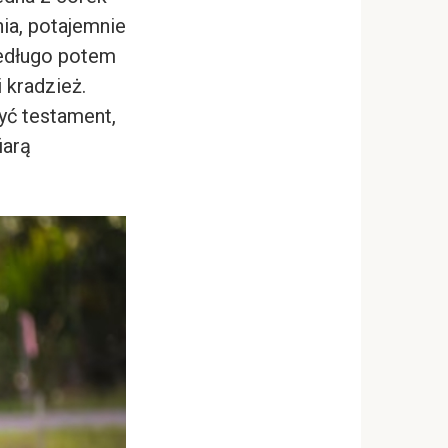
ia, potajemnie
iedługo potem
 kradzież.
yć testament,
iarą