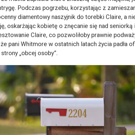
intrygę. Podczas pogrzebu, korzystając z zamieszan
cenny diamentowy naszyjnik do torebki Claire, a n
ę, oskarżając kobietę o znęcanie się nad seniorką i
esztowanie Claire, co pozwoliłoby prawnie podważ
że pani Whitmore w ostatnich latach życia padła of
 strony „obcej osoby”.