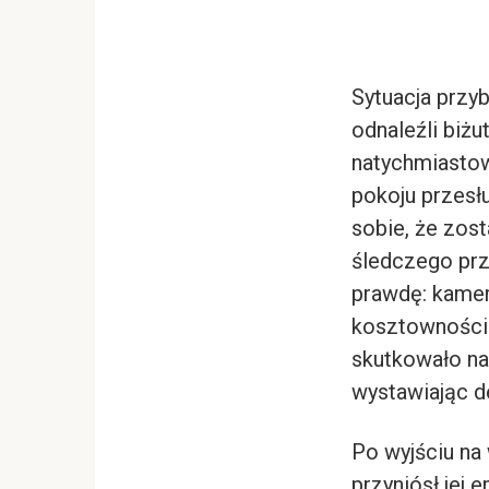
Sytuacja przy
odnaleźli biżu
natychmiasto
pokoju przesłu
sobie, że zos
śledczego prz
prawdę: kamer
kosztowności. 
skutkowało n
wystawiając d
Po wyjściu na 
przyniósł jej 