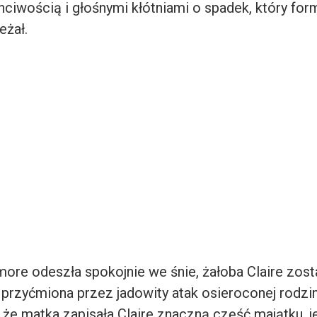
hciwością i głośnymi kłótniami o spadek, który for
eżał.
more odeszła spokojnie we śnie, żałoba Claire zost
 przyćmiona przez jadowity atak osieroconej rodzin
, że matka zapisała Claire znaczną część majątku, 