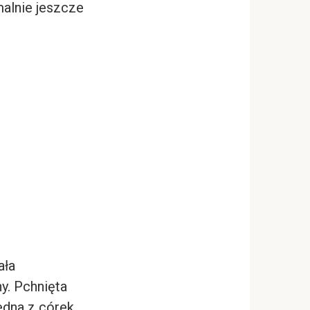
malnie jeszcze
ała
y. Pchnięta
jedna z córek