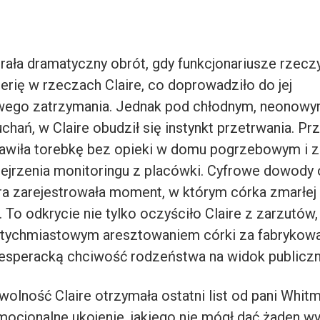
brała dramatyczny obrót, gdy funkcjonariusze rzecz
terię w rzeczach Claire, co doprowadziło do jej
wego zatrzymania. Jednak pod chłodnym, neonowy
chań, w Claire obudził się instynkt przetrwania. P
tawiła torebkę bez opieki w domu pogrzebowym i z
ejrzenia monitoringu z placówki. Cyfrowe dowody 
a zarejestrowała moment, w którym córka zmarłej
To odkrycie nie tylko oczyściło Claire z zarzutów,
atychmiastowym aresztowaniem córki za fabrykow
esperacką chciwość rodzeństwa na widok publiczn
wolność Claire otrzymała ostatni list od pani Whitm
emocjonalne ukojenie, jakiego nie mógł dać żaden w