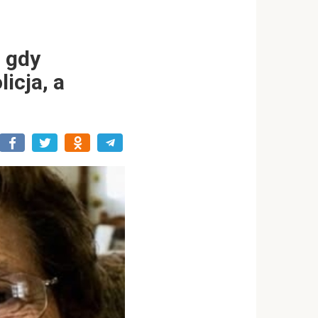
z gdy
icja, a