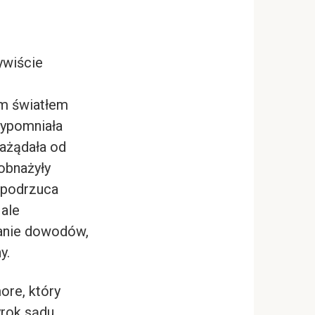
ywiście
m światłem
rzypomniała
ażądała od
obnażyły
 podrzuca
 ale
anie dowodów,
y.
ore, który
yrok sądu.