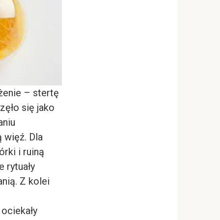
żenie – stertę
zęło się jako
aniu
 więź. Dla
rki i ruiną
 rytuały
nią. Z kolei
 ociekały