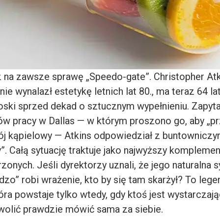
z na zawsze sprawę „Speedo-gate”. Christopher Atk
nie wynalazł estetykę letnich lat 80., ma teraz 64 la
oski sprzed dekad o sztucznym wypełnieniu. Zapyt
 pracy w Dallas — w którym proszono go, aby „pr
ój kąpielowy — Atkins odpowiedział z buntownicz
. Całą sytuację traktuje jako najwyższy komplemen
zonych. Jeśli dyrektorzy uznali, że jego naturalna 
dzo” robi wrażenie, kto by się tam skarżył? To lege
óra powstaje tylko wtedy, gdy ktoś jest wystarczaj
zwolić prawdzie mówić sama za siebie.