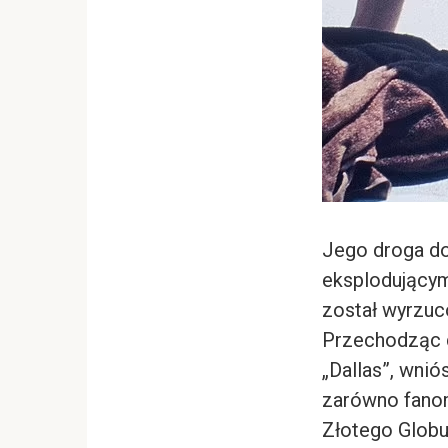
Jego droga do
eksplodującym
został wyrzuco
Przechodząc d
„Dallas”, wnió
zarówno fanom
Złotego Globu n