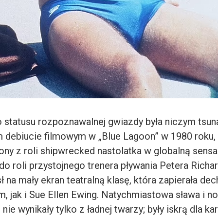
 statusu rozpoznawalnej gwiazdy była niczym tsun
 debiucie filmowym w „Blue Lagoon” w 1980 roku,
ny z roli shipwrecked nastolatka w globalną sensa
o roli przystojnego trenera pływania Petera Richa
sł na mały ekran teatralną klasę, która zapierała dec
, jak i Sue Ellen Ewing. Natychmiastowa sława i n
ie wynikały tylko z ładnej twarzy; były iskrą dla kari