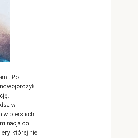
ami. Po
 nowojorczyk
cję.
rdsa w
h w piersiach
ominacja do
ery, której nie