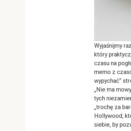
Wyjaśnijmy ra
który praktycz
czasu na pogł
memo z czasów
wypychać” str
„Nie ma mowy”
tych niezamier
„trochę za bar
Hollywood, kt
siebie, by po