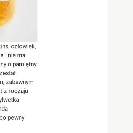
ins, człowiek,
ta i nie ma
any o pamiętny
zestał
ym, zabawnym
t z rodzaju
sylwetka
nda
ąco pewny