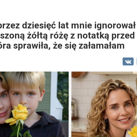
przez dziesięć lat mnie ignorowa
szoną żółtą różę z notatką prze
óra sprawiła, że się załamałam