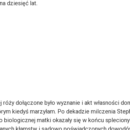
na dziesięć lat.
 róży dołączone było wyznanie i akt własności do
rym kiedyś marzyłam. Po dekadzie milczenia Steph
o biologicznej matki okazały się w końcu splecio
nych kłamstw i sądowo poświadczonych dowodów