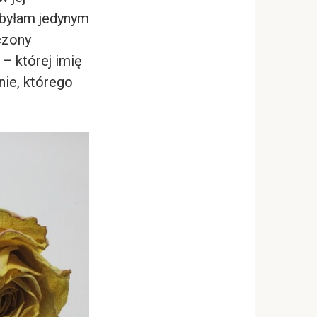
e byłam jedynym
czony
– której imię
nie, którego