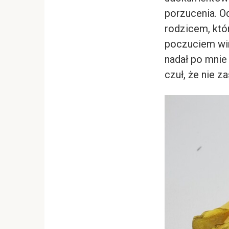
porzucenia. Od
rodzicem, któr
poczuciem win
nadał po mnie
czuł, że nie za