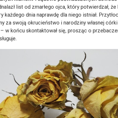
nalazł list od zmarłego ojca, który potwierdzał, ż
y każdego dnia naprawdę dla niego istniał. Przytło
y za swoją okrucieństwo i narodziny własnej córki 
 – w końcu skontaktował się, prosząc o przebacze
sługuje.