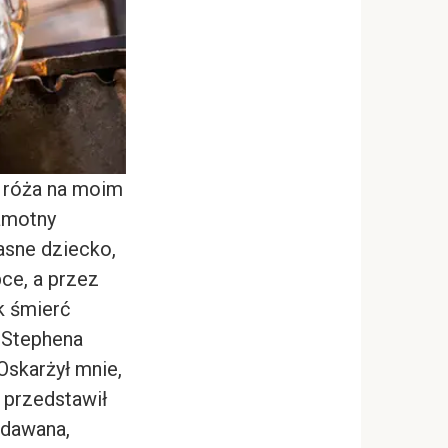
a róża na moim
samotny
asne dziecko,
ce, a przez
k śmierć
 Stephena
Oskarżył mnie,
 przedstawił
udawana,