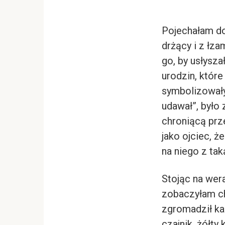
Pojechałam do
drżący i z łz
go, by usłysza
urodzin, które
symbolizowały 
udawał”, było
chroniącą prz
jako ojciec, ż
na niego z tak
Stojąc na wer
zobaczyłam ch
zgromadził ka
czajnik, żółty