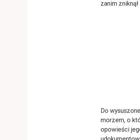
zanim zniknął 
Do wysuszonej
morzem, o któ
opowieści jeg
udokumentowa