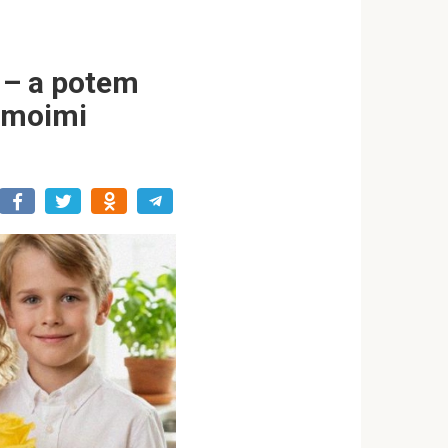
ł – a potem
d moimi