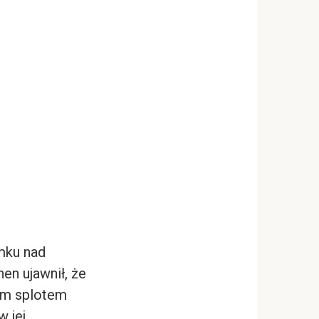
mku nad
en ujawnił, że
nym splotem
 jej