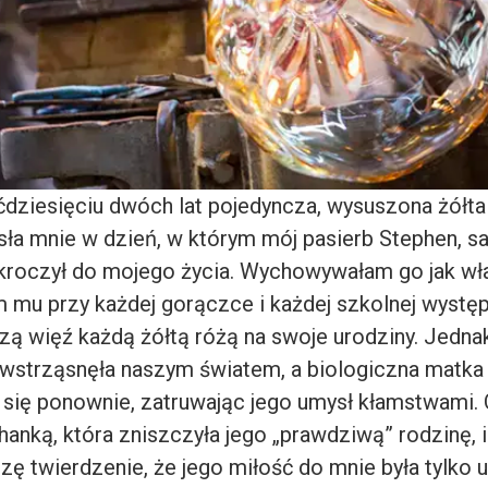
dziesięciu dwóch lat pojedyncza, wysuszona żółt
sła mnie w dzień, w którym mój pasierb Stephen, 
wkroczył do mojego życia. Wychowywałam go jak wł
 mu przy każdej gorączce i każdej szkolnej występ
szą więź każdą żółtą różą na swoje urodziny. Jedna
strząsnęła naszym światem, a biologiczna matka
a się ponownie, zatruwając jego umysł kłamstwami. 
anką, która zniszczyła jego „prawdziwą” rodzinę, i
zę twierdzenie, że jego miłość do mnie była tylko 