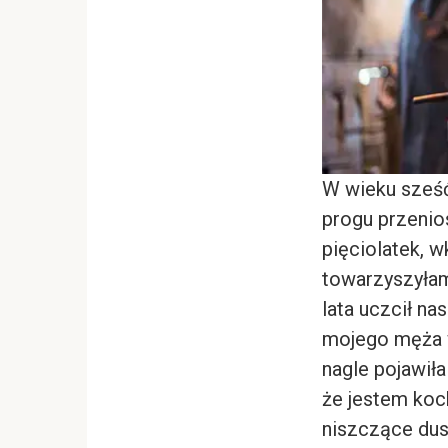
W wieku sześć
progu przenio
pięciolatek, 
towarzyszyłam
lata uczcił na
mojego męża w
nagle pojawił
że jestem koch
niszczące dus