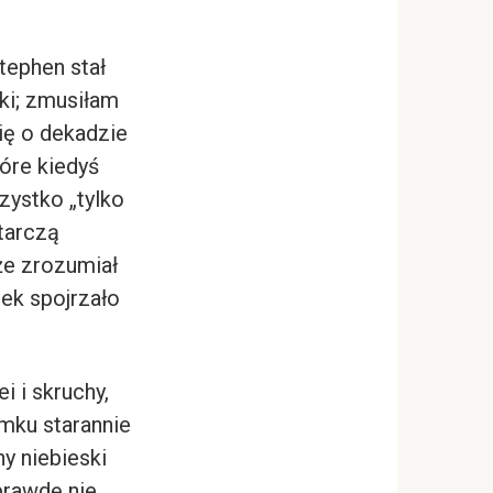
tephen stał
ki; zmusiłam
się o dekadzie
tóre kiedyś
zystko „tylko
tarczą
że zrozumiał
iek spojrzało
 i skruchy,
mku starannie
y niebieski
aprawdę nie