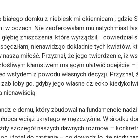
 białego domku z niebieskimi okiennicami, gdzie S
ami w oczach. Nie zaoferowałam mu natychmiast łas
ł głębię zniszczenia, które wyrządził, i dowiedział 
 spędziłam, nienawidząc dokładnie tych kwiatów, k
naszą miłość. Przyznał, że jego twierdzenie, iż ws
 złośliwym kłamstwem mającym ułatwić odejście – 
ed wstydem z powodu własnych decyzji. Przyznał, 
e zabiłoby go, gdyby jego własne dziecko kiedykolw
ą nienawiścią.
andzie domu, który zbudował na fundamencie nadziei
łopca wciąż ukrytego w mężczyźnie. W środku do
żdy szczegół naszych dawnych rozmów – konkretn
 koc i fotel do czytania – co dowodziło, że nigdy n