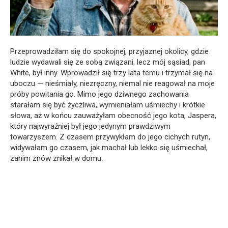
Przeprowadziłam się do spokojnej, przyjaznej okolicy, gdzie
ludzie wydawali się ze sobą związani, lecz mój sąsiad, pan
White, był inny. Wprowadził się trzy lata temu i trzymał się na
uboczu — nieśmiały, niezręczny, niemal nie reagował na moje
próby powitania go. Mimo jego dziwnego zachowania
starałam się być życzliwa, wymieniałam uśmiechy i krótkie
słowa, aż w końcu zauważyłam obecność jego kota, Jaspera,
który najwyraźniej był jego jedynym prawdziwym
towarzyszem. Z czasem przywykłam do jego cichych rutyn,
widywałam go czasem, jak machał lub lekko się uśmiechał,
zanim znów znikał w domu.