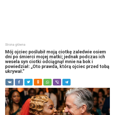
Strona główna
Mój ojciec poślubił moją ciotkę zaledwie osiem
dni po śmierci mojej matki; jednak podczas ich
wesela syn ciotki odciągnął mnie na bok i
powiedział: „Oto prawda, którą ojciec przed tobą
ukrywał.”