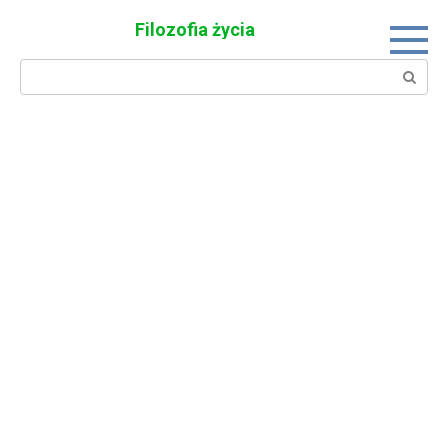
Skip
Filozofia życia
to
content
Search: