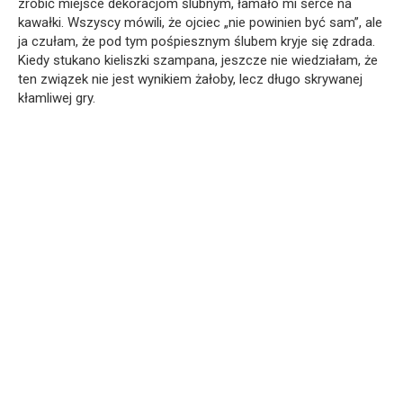
zrobić miejsce dekoracjom ślubnym, łamało mi serce na
kawałki. Wszyscy mówili, że ojciec „nie powinien być sam”, ale
ja czułam, że pod tym pośpiesznym ślubem kryje się zdrada.
Kiedy stukano kieliszki szampana, jeszcze nie wiedziałam, że
ten związek nie jest wynikiem żałoby, lecz długo skrywanej
kłamliwej gry.