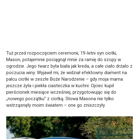
Tuż przed rozpoczęciem ceremonii, 19-letni syn ciotki,
Mason, potajemnie pociągnął mnie za ramię do szopy w
ogrodzie. Jego twarz była biała jak kreda, a całe ciało drżało z
poczucia winy. Wyjawił mi, że widział efektowny diament na
palcu ciotki w zeszłe Boże Narodzenie – gdy moja mama
jeszcze żyła i piekła ciasteczka w kuchni. Ojciec kupił
pierścionek miesiące wcześniej, przygotowując się do
„nowego początku” z ciotką. Słowa Masona nie tylko
wstrząsnęły moim światem – one go zniszczyły.