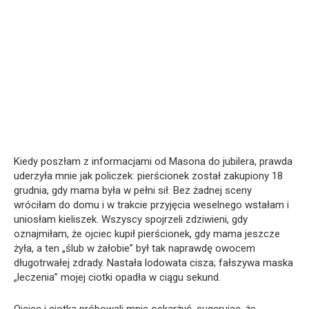
Kiedy poszłam z informacjami od Masona do jubilera, prawda
uderzyła mnie jak policzek: pierścionek został zakupiony 18
grudnia, gdy mama była w pełni sił. Bez żadnej sceny
wróciłam do domu i w trakcie przyjęcia weselnego wstałam i
uniosłam kieliszek. Wszyscy spojrzeli zdziwieni, gdy
oznajmiłam, że ojciec kupił pierścionek, gdy mama jeszcze
żyła, a ten „ślub w żałobie” był tak naprawdę owocem
długotrwałej zdrady. Nastała lodowata cisza; fałszywa maska
„leczenia” mojej ciotki opadła w ciągu sekund.
Ojciec i ciotka próbowali mnie oskarżyć, sugerując, że