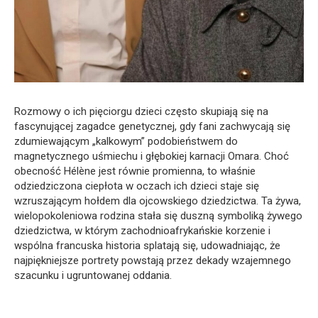
Rozmowy o ich pięciorgu dzieci często skupiają się na
fascynującej zagadce genetycznej, gdy fani zachwycają się
zdumiewającym „kalkowym” podobieństwem do
magnetycznego uśmiechu i głębokiej karnacji Omara. Choć
obecność Hélène jest równie promienna, to właśnie
odziedziczona ciepłota w oczach ich dzieci staje się
wzruszającym hołdem dla ojcowskiego dziedzictwa. Ta żywa,
wielopokoleniowa rodzina stała się duszną symboliką żywego
dziedzictwa, w którym zachodnioafrykańskie korzenie i
wspólna francuska historia splatają się, udowadniając, że
najpiękniejsze portrety powstają przez dekady wzajemnego
szacunku i ugruntowanej oddania.