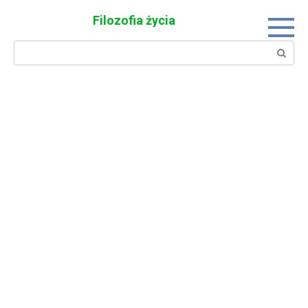
Skip
Filozofia życia
to
content
Search: