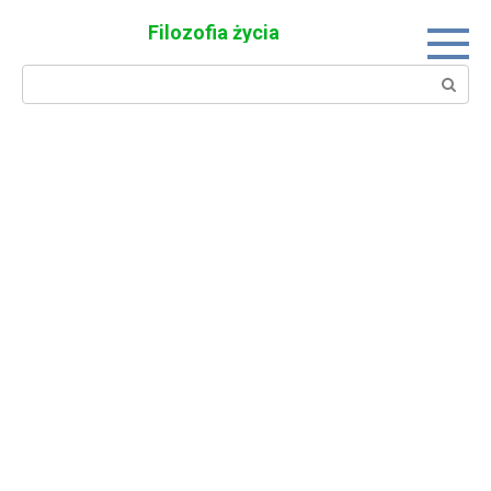
Skip
Filozofia życia
to
content
Search: