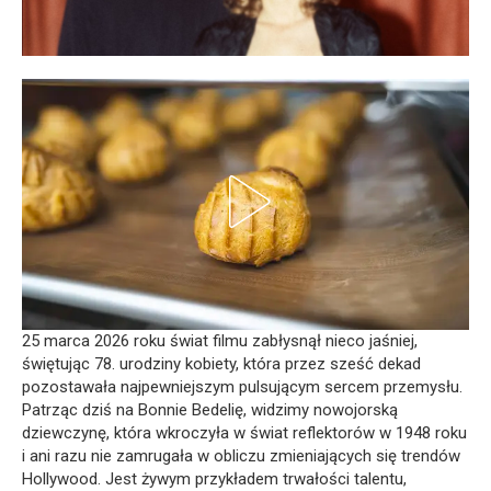
25 marca 2026 roku świat filmu zabłysnął nieco jaśniej,
świętując 78. urodziny kobiety, która przez sześć dekad
pozostawała najpewniejszym pulsującym sercem przemysłu.
Patrząc dziś na Bonnie Bedelię, widzimy nowojorską
dziewczynę, która wkroczyła w świat reflektorów w 1948 roku
i ani razu nie zamrugała w obliczu zmieniających się trendów
Hollywood. Jest żywym przykładem trwałości talentu,