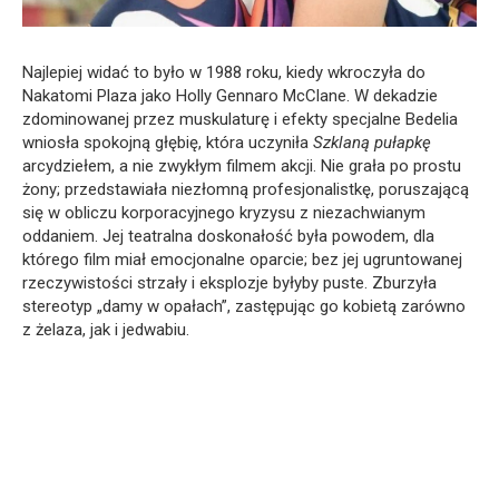
Najlepiej widać to było w 1988 roku, kiedy wkroczyła do
Nakatomi Plaza jako Holly Gennaro McClane. W dekadzie
zdominowanej przez muskulaturę i efekty specjalne Bedelia
wniosła spokojną głębię, która uczyniła
Szklaną pułapkę
arcydziełem, a nie zwykłym filmem akcji. Nie grała po prostu
żony; przedstawiała niezłomną profesjonalistkę, poruszającą
się w obliczu korporacyjnego kryzysu z niezachwianym
oddaniem. Jej teatralna doskonałość była powodem, dla
którego film miał emocjonalne oparcie; bez jej ugruntowanej
rzeczywistości strzały i eksplozje byłyby puste. Zburzyła
stereotyp „damy w opałach”, zastępując go kobietą zarówno
z żelaza, jak i jedwabiu.