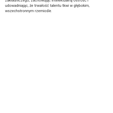
zakładniczego, zachowując intelektualną ostrość i
udowadniając, że trwałość talentu tkwi w głębokim,
wszechstronnym rzemiośle.