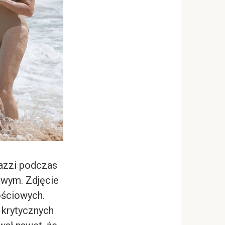
razzi podczas
owym. Zdjęcie
ościowych.
i krytycznych