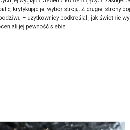
ych jej wyglądu. Jeden z komentujących zasugero
lić, krytykując jej wybór stroju. Z drugiej strony po
odziwu – użytkownicy podkreślali, jak świetnie wy
oceniali jej pewność siebie.