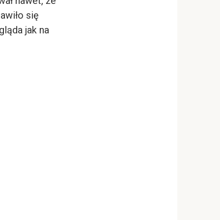
wał nawet, że
jawiło się
gląda jak na