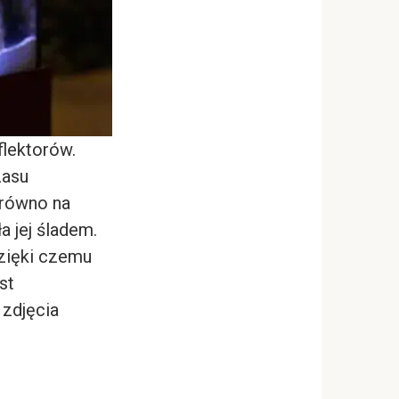
flektorów.
zasu
arówno na
a jej śladem.
dzięki czemu
st
 zdjęcia