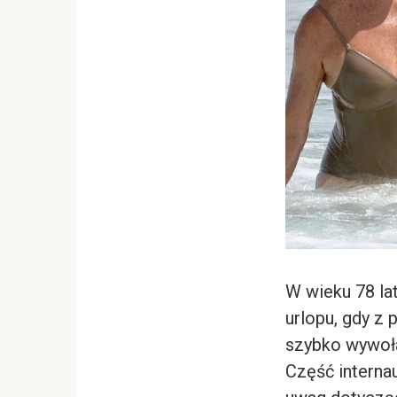
W wieku 78 la
urlopu, gdy z
szybko wywoła
Część internau