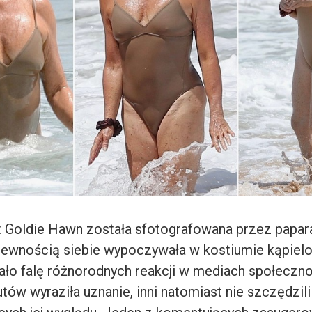
t Goldie Hawn została sfotografowana przez papa
 pewnością siebie wypoczywała w kostiumie kąpiel
ło falę różnorodnych reakcji w mediach społeczn
tów wyraziła uznanie, inni natomiast nie szczędzil