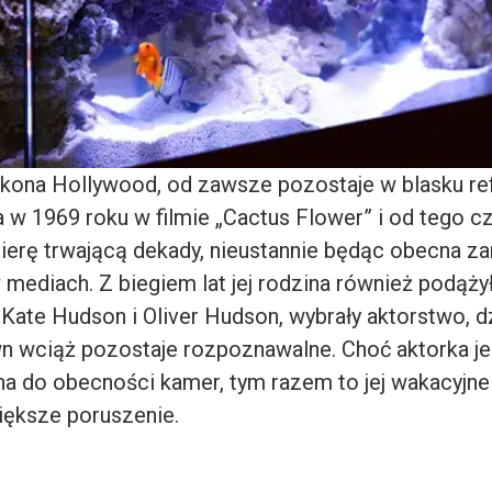
 ikona Hollywood, od zawsze pozostaje w blasku re
 w 1969 roku w filmie „Cactus Flower” i od tego c
ierę trwającą dekady, nieustannie będąc obecna z
 w mediach. Z biegiem lat jej rodzina również podążył
,
Kate Hudson
i
Oliver Hudson
, wybrały aktorstwo, 
 wciąż pozostaje rozpoznawalne. Choć aktorka je
a do obecności kamer, tym razem to jej wakacyjne
iększe poruszenie.