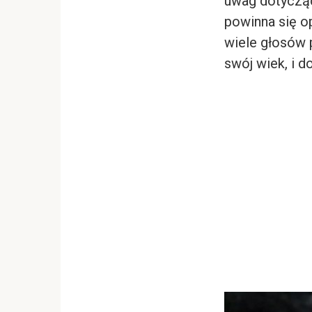
uwag dotycząc
powinna się opa
wiele głosów p
swój wiek, i d