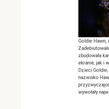
Goldie Hawn
,
Zadebiutowała
zbudowała kar
ekranie, jak i
Dzieci Goldie
nazwisko Hawn
przyzwyczajon
wywołały najw