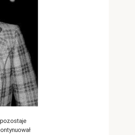
y pozostaje
kontynuował