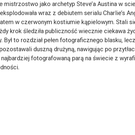
e mistrzostwo jako archetyp Steve’a Austina w scie
h eksplodowała wraz z debiutem serialu
Charlie’s An
atem w czerwonym kostiumie kąpielowym. Stali si
ażdy krok śledziła publiczność wiecznie ciekawa ży
 Był to rozdział pełen fotograficznego blasku, lec
pozostawali duszną drużyną, nawigując po przytła
a najbardziej fotografowaną parą na świecie z wyr
dności.