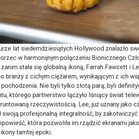
urze lat siedemdziesiątych Hollywood znalazło swó
orzec w harmonijnym połączeniu Bionicznego Czło
 zanim stała się globalną ikoną,
Farrah Fawcett
i
Le
 po branży z cichym ciężarem, wynikającym z ich w
ochodzenia. Nie byli tylko złotą parą; byli defini
ntu, którego partnerstwo łączyło lśniący świat telew
runtowaną rzeczywistością. Lee, już uznany jako c
 swoją profesjonalną integralność, by zakotwiczyć
opowieść, która pozwoliła im rządzić ekranami jako
ikony tamtej epoki.