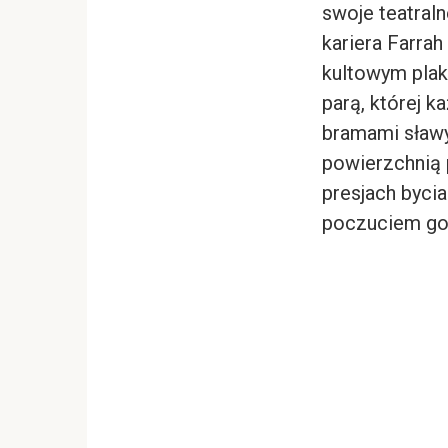
swoje teatraln
kariera Farra
kultowym plak
parą, której k
bramami sławy.
powierzchnią 
presjach byci
poczuciem go