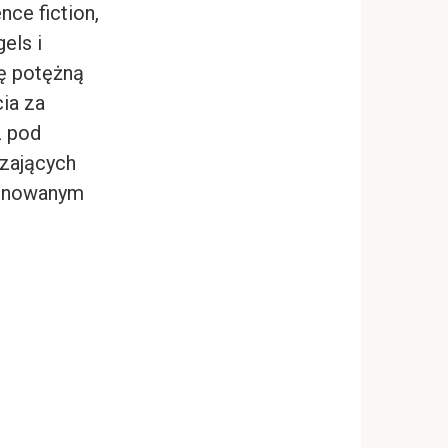
nce fiction,
gels
i
ę potężną
cia za
z pod
czających
afinowanym