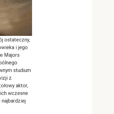
j ostateczny,
wieka i jego
e Majors
spólnego
tywnym studium
izji z
zołowy aktor,
 ich wczesne
 najbardziej