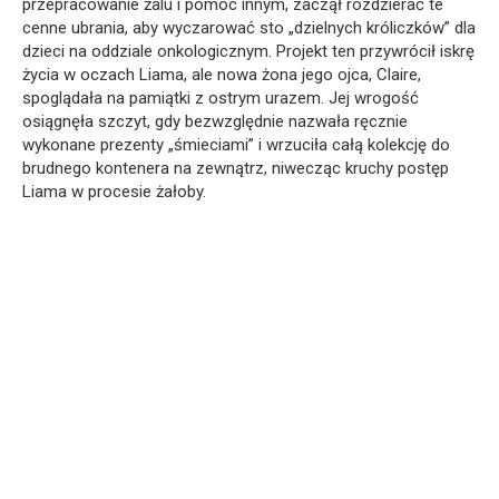
przepracowanie żalu i pomoc innym, zaczął rozdzierać te
cenne ubrania, aby wyczarować sto „dzielnych króliczków” dla
dzieci na oddziale onkologicznym. Projekt ten przywrócił iskrę
życia w oczach Liama, ale nowa żona jego ojca, Claire,
spoglądała na pamiątki z ostrym urazem. Jej wrogość
osiągnęła szczyt, gdy bezwzględnie nazwała ręcznie
wykonane prezenty „śmieciami” i wrzuciła całą kolekcję do
brudnego kontenera na zewnątrz, niwecząc kruchy postęp
Liama w procesie żałoby.