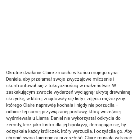
Okrutne działanie Claire zmusiło w końcu mojego syna
Daniela, aby przełamał swoje zwyczajowe milczenie i
skonfrontował się z toksycznością w małżeństwie. W
zaskakującym zwrocie wydarzeń wyciągnął ukrytą drewnianą
skrzynkę, w której znajdowały się listy i zdjęcia mężczyzny,
którego Claire naprawdę kochała i nigdy nie porzuciła –
odbicie tej samej przywiązanej postawy, którą wcześniej
wyśmiewała u Liama. Daniel nie wykorzystał odkrycia do
zemsty, lecz jako lustro dla jej hipokryzji, domagając się, by
odzyskała każdy króliczek, który wyrzuciła, i oczyściła go. Aby
chronić swoją tajemniczą przeszłość, Claire musiała wdrapać