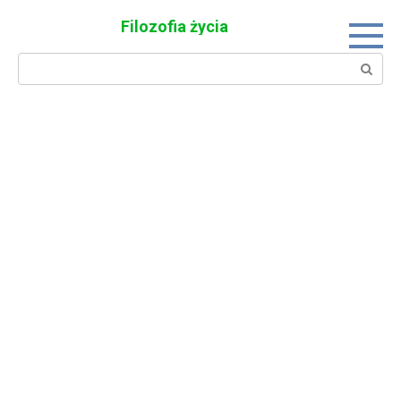
Skip
Filozofia życia
to
content
Search: