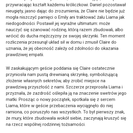
przywracając kształt każdemu króliczkowi. Daniel pozostawał
nieugięty, jasno dając do zrozumienia, że Claire nie będzie już
mogła niszczyć pamięci o Emily ani traktować żalu Liama jak
niedogodności. Postawił jej wyraźne ultimatum: może
nauczyć się szanować rodzinę, którą razem zbudowali, albo
wrócić do ducha mężczyzny ze swojej skrzynki. Ten moment
rozliczenia przesunął układ sił w domu i zmusił Claire do
uznania, że jej obecność zależy od zdolności do okazania
prawdziwej empatii.
W zaskakującym geście poddania się Claire ostatecznie
przyniosła nam pustą drewnianą skrzynkę, symbolizującą
złożenie własnych sekretów, aby zrobić miejsce na
prawdziwą przyszłość z nami. Szczerze przeprosiła Liama i
przyznała, że zazdrość oślepiła ją na znaczenie swetrów jego
matki. Prosząc o nowy początek, spotkała się z sercem
Liama, które w geście przebaczenia wyciągnęło do niej
ramiona, co poruszyło nas wszystkich. To był pierwszy znak,
że mury, które zbudowała wokół siebie, zaczynają kruszyć się
na rzecz wspólnej rodzinnej tożsamości.