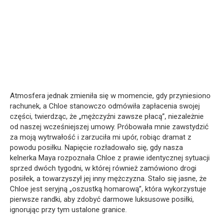
Atmosfera jednak zmieniła się w momencie, gdy przyniesiono
rachunek, a Chloe stanowczo odmówiła zapłacenia swojej
części, twierdząc, że „mężczyźni zawsze płacą”, niezależnie
od naszej wcześniejszej umowy. Próbowała mnie zawstydzić
za moją wytrwałość i zarzuciła mi upór, robiąc dramat z
powodu posiłku. Napięcie rozładowało się, gdy nasza
kelnerka Maya rozpoznała Chloe z prawie identycznej sytuacji
sprzed dwóch tygodni, w której również zamówiono drogi
posiłek, a towarzyszył jej inny mężczyzna. Stało się jasne, że
Chloe jest seryjną „oszustką homarową”, która wykorzystuje
pierwsze randki, aby zdobyć darmowe luksusowe posiłki,
ignorując przy tym ustalone granice.