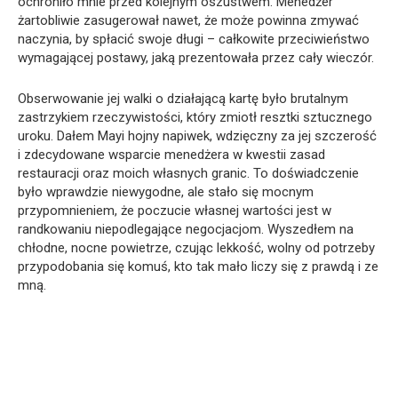
ochroniło mnie przed kolejnym oszustwem. Menedżer
żartobliwie zasugerował nawet, że może powinna zmywać
naczynia, by spłacić swoje długi – całkowite przeciwieństwo
wymagającej postawy, jaką prezentowała przez cały wieczór.
Obserwowanie jej walki o działającą kartę było brutalnym
zastrzykiem rzeczywistości, który zmiotł resztki sztucznego
uroku. Dałem Mayi hojny napiwek, wdzięczny za jej szczerość
i zdecydowane wsparcie menedżera w kwestii zasad
restauracji oraz moich własnych granic. To doświadczenie
było wprawdzie niewygodne, ale stało się mocnym
przypomnieniem, że poczucie własnej wartości jest w
randkowaniu niepodlegające negocjacjom. Wyszedłem na
chłodne, nocne powietrze, czując lekkość, wolny od potrzeby
przypodobania się komuś, kto tak mało liczy się z prawdą i ze
mną.