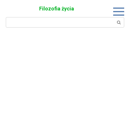
Skip
Filozofia życia
to
content
Search: