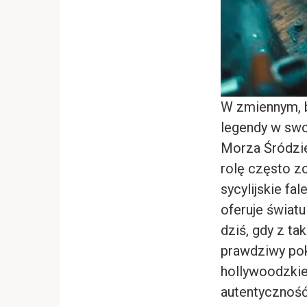
W zmiennym, b
legendy w swo
Morza Śródzie
rolę często z
sycylijskie fa
oferuje świat
dziś, gdy z t
prawdziwy pok
hollywoodzkie
autentyczność,