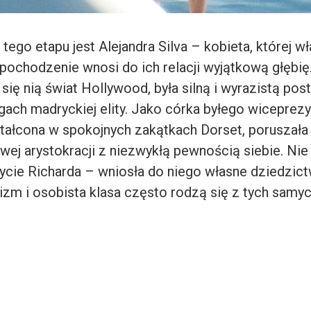
go etapu jest Alejandra Silva – kobieta, której wł
pochodzenie wnosi do ich relacji wyjątkową głębię
się nią świat Hollywood, była silną i wyrazistą pos
gach madryckiej elity. Jako córka byłego wiceprez
tałcona w spokojnych zakątkach Dorset, poruszała 
ej arystokracji z niezwykłą pewnością siebie. Nie 
ycie Richarda – wniosła do niego własne dziedzict
izm i osobista klasa często rodzą się z tych samy