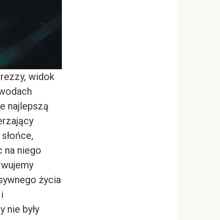
rezzy, widok
w wodach
e najlepszą
erzający
 słońce,
c na niego
erwujemy
nsywnego życia
i
 nie były