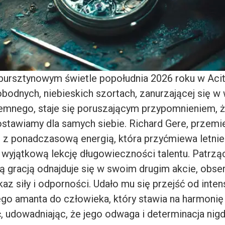
ursztynowym świetle popołudnia 2026 roku w Acit
bodnych, niebieskich szortach, zanurzającej się 
mnego, staje się poruszającym przypomnieniem, ż
ostawiamy dla samych siebie. Richard Gere, przemi
le z ponadczasową energią, która przyćmiewa letnie
u wyjątkową lekcję długowieczności talentu. Patrzą
aką gracją odnajduje się w swoim drugim akcie, obs
az siły i odporności. Udało mu się przejść od inte
go amanta do człowieka, który stawia na harmonię 
 udowadniając, że jego odwaga i determinacja nigdy