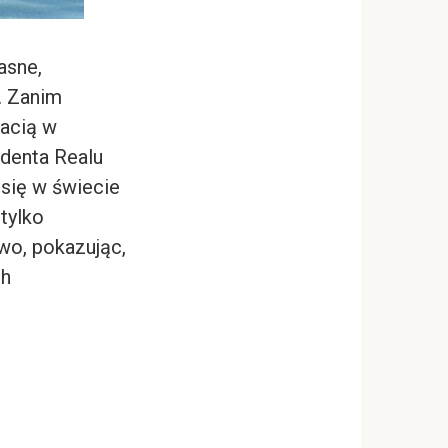
asne,
. Zanim
tacią w
ydenta Realu
się w świecie
tylko
wo, pokazując,
ch