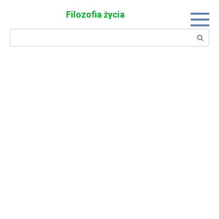
Skip
Filozofia życia
to
content
Search: