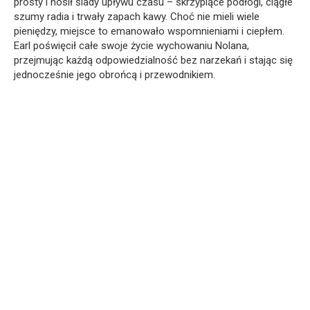
prosty i nosił ślady upływu czasu – skrzypiące podłogi, ciągłe
szumy radia i trwały zapach kawy. Choć nie mieli wiele
pieniędzy, miejsce to emanowało wspomnieniami i ciepłem.
Earl poświęcił całe swoje życie wychowaniu Nolana,
przejmując każdą odpowiedzialność bez narzekań i stając się
jednocześnie jego obrońcą i przewodnikiem.