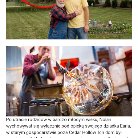
Po utracie rodziców w bardzo młodym wieku, Nolan
wychowywał się wyłącznie pod opieką swojego dziadka Earla,
w starym gospodarstwie poza Cedar Hollow. Ich dom był