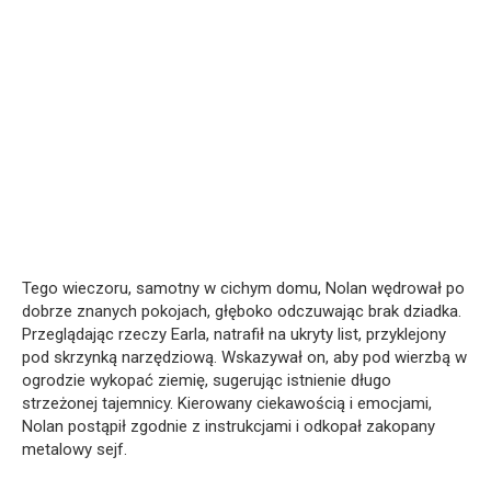
Tego wieczoru, samotny w cichym domu, Nolan wędrował po
dobrze znanych pokojach, głęboko odczuwając brak dziadka.
Przeglądając rzeczy Earla, natrafił na ukryty list, przyklejony
pod skrzynką narzędziową. Wskazywał on, aby pod wierzbą w
ogrodzie wykopać ziemię, sugerując istnienie długo
strzeżonej tajemnicy. Kierowany ciekawością i emocjami,
Nolan postąpił zgodnie z instrukcjami i odkopał zakopany
metalowy sejf.