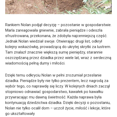
Rankiem Nolan podjął decyzję – pozostanie w gospodarstwie.
Marla zareagowała gniewnie, zabrała pieniądze i odeszła
sfrustrowana, przekonana, że zdobyła najcenniejszą część.
Jednak Nolan wiedział swoje. Otwierając drugi list, odkrył
kolejny wskazówkę, prowadzącą do ukrytej skrytki za lustrem.
Tam znalazł znacznie większą sumę pieniędzy, starannie
oszczędzaną przez dziadka przez wiele lat, wraz z serdeczną
wiadomością pełną dumy i miłości.
Dzięki temu odkryciu Nolan w pełni zrozumiał przesłanie
dziadka. Pieniądze były nie tylko prezentem, lecz nagrodą za
wybór tego, co naprawdę się liczy. W kolejnych dniach zaczął
stopniowo odnawiać gospodarstwo, kawałek po kawałku
przywracając mu dawną świetność. Każda naprawa była
kontynuacją dziedzictwa dziadka. Dzięki decyzji o pozostaniu,
Nolan nie tylko ocalił dom – uczcił życie, miłość i lekcje, które
go ukształtowały.