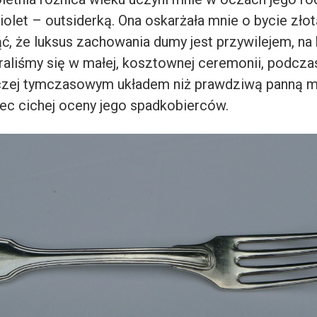
olet – outsiderką. Ona oskarżała mnie o bycie złot
ć, że luksus zachowania dumy jest przywilejem, na 
raliśmy się w małej, kosztownej ceremonii, podczas
czej tymczasowym układem niż prawdziwą panną mł
c cichej oceny jego spadkobierców.