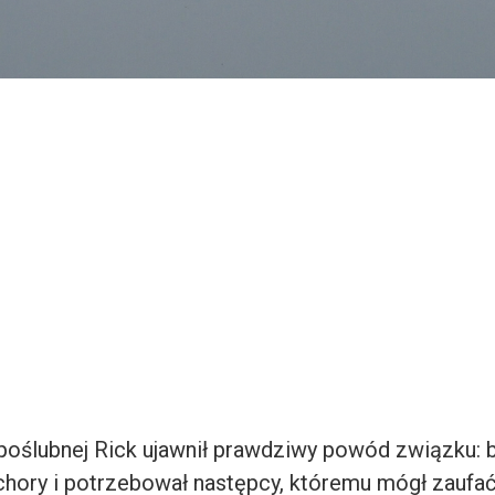
poślubnej Rick ujawnił prawdziwy powód związku: b
 chory i potrzebował następcy, któremu mógł zaufa