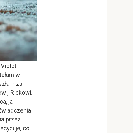
 Violet
stałam w
oszłam za
owi, Rickowi.
a, ja
świadczenia
na przez
decyduje, co