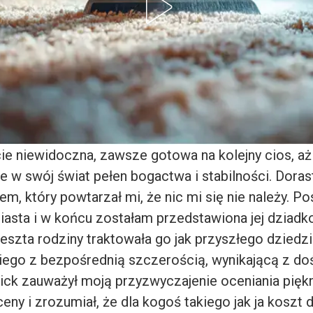
ie niewidoczna, zawsze gotowa na kolejny cios, aż
e w swój świat pełen bogactwa i stabilności. Dora
tem, który powtarzał mi, że nic mi się nie należy. P
miasta i w końcu zostałam przedstawiona jej dziadk
szta rodziny traktowała go jak przyszłego dziedzic
ego z bezpośrednią szczerością, wynikającą z do
Rick zauważył moją przyzwyczajenie oceniania pięk
eny i zrozumiał, że dla kogoś takiego jak ja koszt 