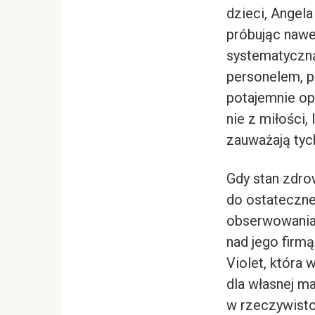
dzieci, Angela
próbując nawe
systematyczną
personelem, po
potajemnie op
nie z miłości,
zauważają tyc
Gdy stan zdrow
do ostatecznej
obserwowania 
nad jego firmą
Violet, która 
dla własnej ma
w rzeczywisto