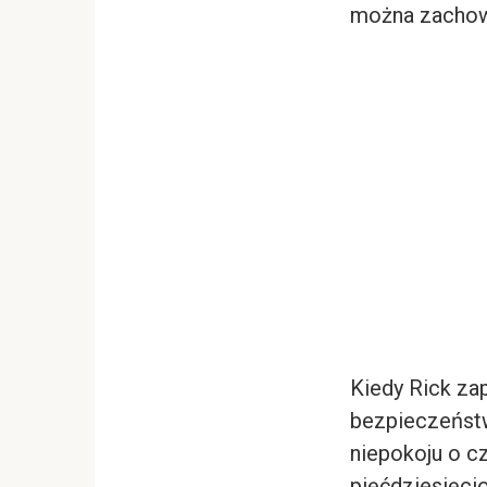
można zachow
Kiedy Rick z
bezpieczeńst
niepokoju o c
pięćdziesięci