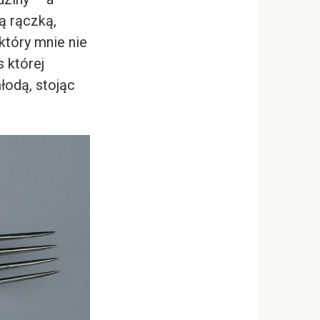
ą rączką,
który mnie nie
 której
odą, stojąc