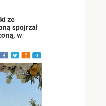
ki ze
bną spojrzał
żoną, w