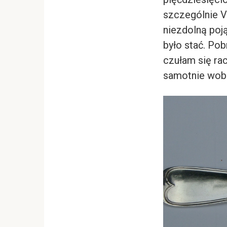
szczególnie Vi
niezdolną poją
było stać. Pob
czułam się ra
samotnie wobe