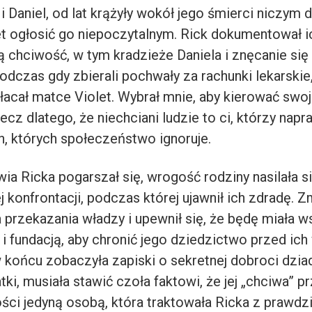
 i Daniel, od lat krążyły wokół jego śmierci niczym d
t ogłosić go niepoczytalnym. Rick dokumentował i
 chciwość, w tym kradzieże Daniela i znęcanie się 
dczas gdy zbierali pochwały za rachunki lekarskie,
łacał matce Violet. Wybrał mnie, aby kierować swoj
 lecz dlatego, że niechciani ludzie to ci, którzy nap
h, których społeczeństwo ignoruje.
ia Ricka pogarszał się, wrogość rodziny nasilała 
 konfrontacji, podczas której ujawnił ich zdradę. Z
przekazania władzy i upewnił się, że będę miała w
 i fundacją, aby chronić jego dziedzictwo przed ic
w końcu zobaczyła zapiski o sekretnej dobroci dzia
tki, musiała stawić czoła faktowi, że jej „chciwa” pr
ści jedyną osobą, która traktowała Ricka z prawd