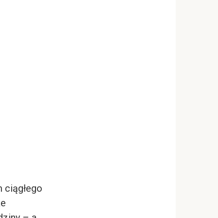
 ciągłego
że
dziny – a