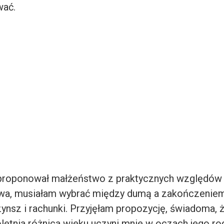
ać.
aproponował małżeństwo z praktycznych względów
wa, musiałam wybrać między dumą a zakończeniem
zynsz i rachunki. Przyjęłam propozycję, świadoma, 
oletnia różnica wieku uczyni mnie w oczach jego ro