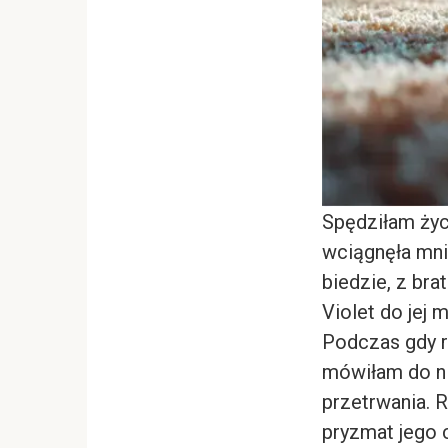
Spędziłam życ
wciągnęła mni
biedzie, z bra
Violet do jej 
Podczas gdy re
mówiłam do ni
przetrwania. 
pryzmat jego c