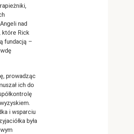
rapieżniki,
ch
Angeli nad
 które Rick
ą fundacją –
rawdę
się, prowadząc
muszał ich do
spółkontrolę
h wyzyskiem.
dka i wsparciu
zyjaciółka była
ziwym