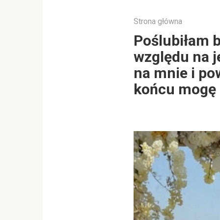
Strona główna
Poślubiłam b
względu na j
na mnie i pow
końcu mogę c