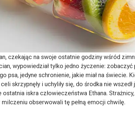
an, czekając na swoje ostatnie godziny wśród zim
ian, wypowiedział tylko jedno życzenie: zobaczyć 
o psa, jedyne schronienie, jakie miał na świecie. K
celi skrzypnęły i uchyliły się, do środka nie wszedł 
e ostatnia iskra człowieczeństwa Ethana. Strażnic
w milczeniu obserwowali tę pełną emocji chwilę.