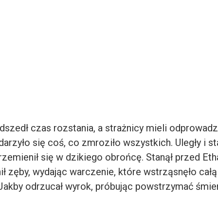
dszedł czas rozstania, a strażnicy mieli odprowadz
arzyło się coś, co zmroziło wszystkich. Uległy i st
przemienił się w dzikiego obrońcę. Stanął przed Et
nił zęby, wydając warczenie, które wstrząsnęło cał
 Jakby odrzucał wyrok, próbując powstrzymać śmie