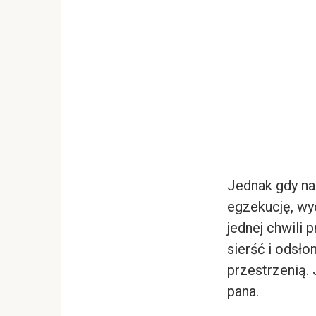
Jednak gdy na
egzekucję, wyd
jednej chwili 
sierść i odsło
przestrzenią.
pana.