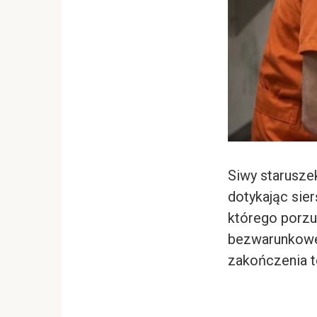
Siwy staruszek
dotykając sier
którego porzuc
bezwarunkowej
zakończenia 