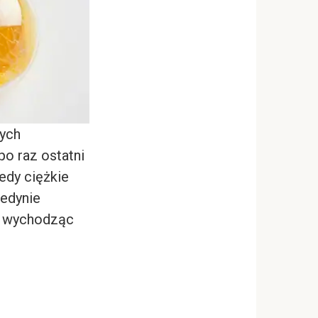
nych
po raz ostatni
iedy ciężkie
jedynie
y, wychodząc