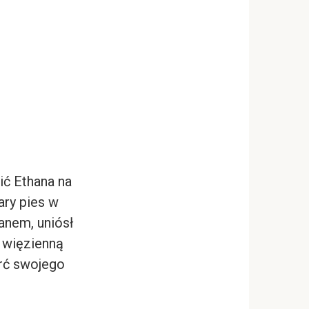
ić Ethana na
ary pies w
hanem, uniósł
ą więzienną
rć swojego