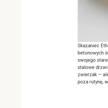
Skazaniec Eth
betonowych śc
swojego stareg
stalowe drzwi 
zwierzak — al
poza rutynę, 