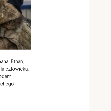
pana. Ethan,
Dla człowieka,
owodem
ichego