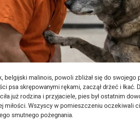
, belgijski malinois, powoli zbliżał się do swojego 
ści psa skrępowanymi rękami, zaczął drżeć i łkać. 
iła już rodzina i przyjaciele, pies był ostatnim d
 miłości. Wszyscy w pomieszczeniu oczekiwali c
tego smutnego pożegnania.