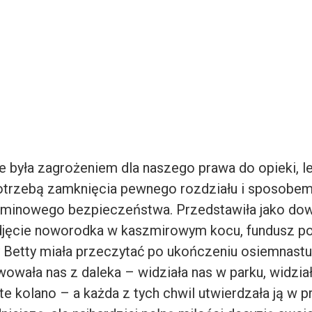
e była zagrożeniem dla naszego prawa do opieki, l
otrzebą zamknięcia pewnego rozdziału i sposobem
erminowego bezpieczeństwa. Przedstawiła jako do
djęcie noworodka w kaszmirowym kocu, fundusz po
ry Betty miała przeczytać po ukończeniu osiemnastu
wała nas z daleka – widziała nas w parku, widziała
e kolano – a każda z tych chwil utwierdzała ją w p