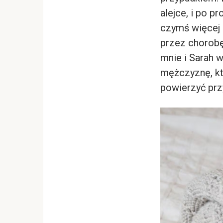
alejce, i po pr
czymś więcej n
przez chorobę 
mnie i Sarah w
mężczyznę, kt
powierzyć prz