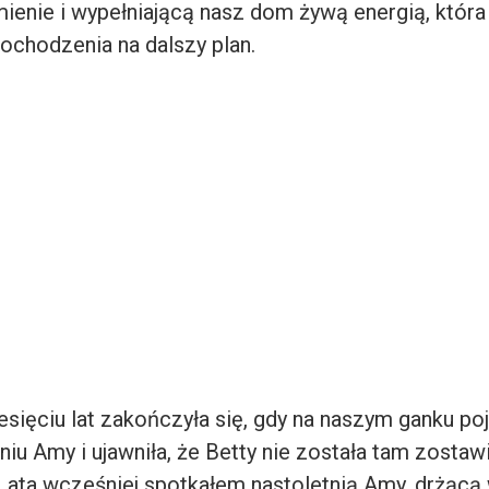
mienie i wypełniającą nasz dom żywą energią, która
pochodzenia na dalszy plan.
esięciu lat zakończyła się, gdy na naszym ganku poj
niu Amy i ujawniła, że Betty nie została tam zostaw
Lata wcześniej spotkałem nastoletnią Amy, drżąc