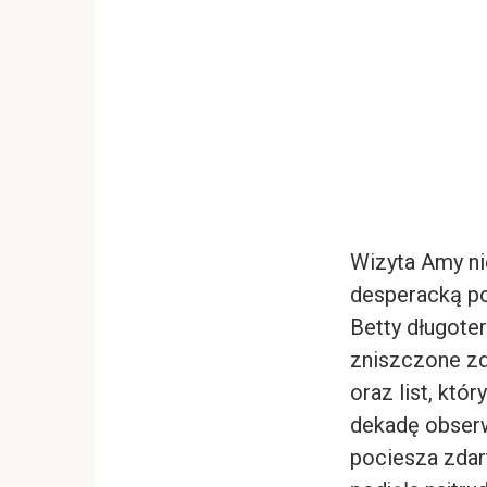
Wizyta Amy ni
desperacką p
Betty długot
zniszczone z
oraz list, któ
dekadę obserwo
pociesza zdart