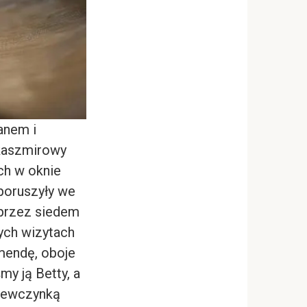
ranem i
 kaszmirowy
ch w oknie
 poruszyły we
 przez siedem
nych wizytach
mendę, oboje
my ją Betty, a
ziewczynką