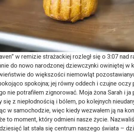
ven” w remizie strażackiej rozległ się o 3:07 nad 
nie do nowo narodzonej dziewczynki owiniętej w
wieństwie do większości niemowląt pozostawiany
epokojąco spokojna; jej równy oddech i czujne oczy
go nie potrafiłem zignorować. Moja żona Sarah i ja
 się z niepłodnością i bólem, po kolejnych nieuda
ąc w samochodzie, więc kiedy wezwałem ją na ko
że to moment, który odmieni nasze życie. Nazwaliś
 dziesięć lat stała się centrum naszego świata – d