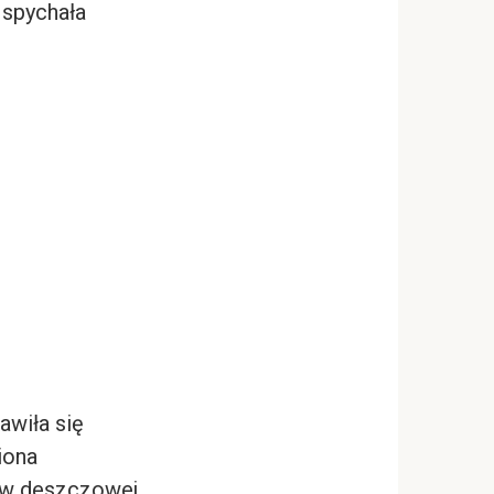
 spychała
awiła się
iona
ą w deszczowej