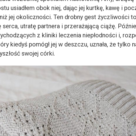
ostu usiadłem obok niej, dając jej kurtkę, kawę i poc
iż jej okoliczności. Ten drobny gest życzliwości to
serca, utratę partnera i przerażającą ciążę. Późni
ychodzących z kliniki leczenia niepłodności i, roz
óry kiedyś pomógł jej w deszczu, uznała, że tylko
yszłość swojej córki.