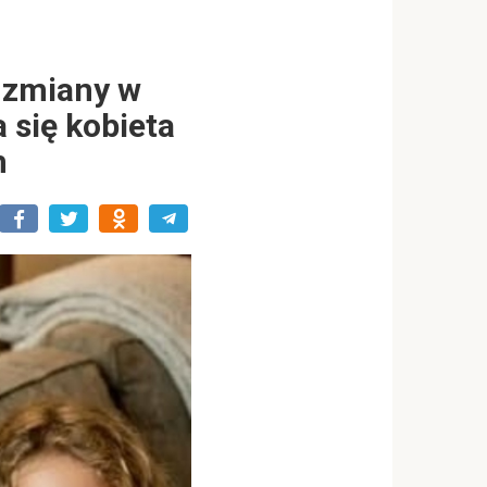
 zmiany w
 się kobieta
h