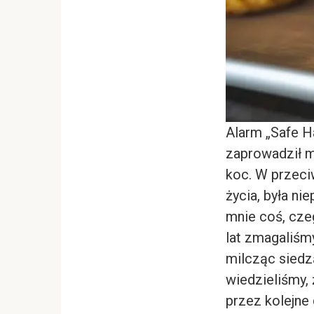
Alarm „Safe Ha
zaprowadził m
koc. W przeci
życia, była ni
mnie coś, cze
lat zmagaliśmy
milcząc siedz
wiedzieliśmy, 
przez kolejne