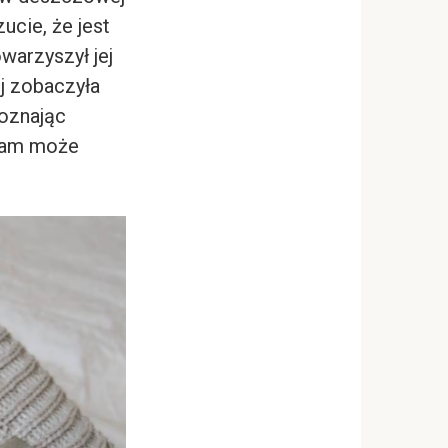
zucie, że jest
warzyszył jej
ej zobaczyła
poznając
 nam może