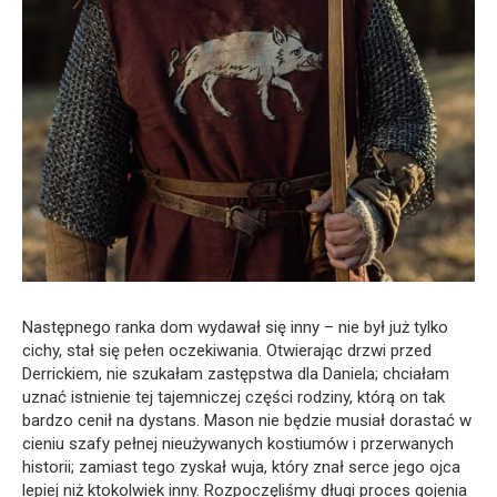
Następnego ranka dom wydawał się inny – nie był już tylko
cichy, stał się pełen oczekiwania. Otwierając drzwi przed
Derrickiem, nie szukałam zastępstwa dla Daniela; chciałam
uznać istnienie tej tajemniczej części rodziny, którą on tak
bardzo cenił na dystans. Mason nie będzie musiał dorastać w
cieniu szafy pełnej nieużywanych kostiumów i przerwanych
historii; zamiast tego zyskał wuja, który znał serce jego ojca
lepiej niż ktokolwiek inny. Rozpoczęliśmy długi proces gojenia