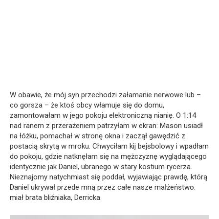
W obawie, że mój syn przechodzi załamanie nerwowe lub –
co gorsza – że ktoś obcy włamuje się do domu,
zamontowałam w jego pokoju elektroniczną nianię. O 1:14
nad ranem z przerażeniem patrzyłam w ekran: Mason usiadł
na łóżku, pomachał w stronę okna i zaczął gawędzić z
postacią skrytą w mroku. Chwyciłam kij bejsbolowy i wpadłam
do pokoju, gdzie natknęłam się na mężczyznę wyglądającego
identycznie jak Daniel, ubranego w stary kostium rycerza.
Nieznajomy natychmiast się poddał, wyjawiając prawdę, którą
Daniel ukrywał przede mną przez całe nasze małżeństwo:
miał brata bliźniaka, Derricka.