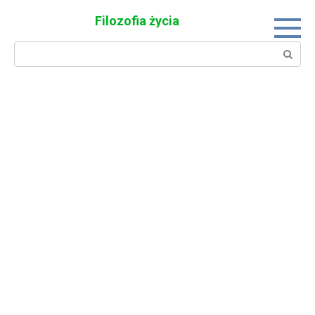
Skip
Filozofia życia
to
content
Search: