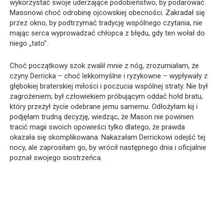
wykorzystać swoje uderzające podobieństwo, by podarować
Masonowi choć odrobinę ojcowskiej obecności. Zakradał się
przez okno, by podtrzymać tradycję wspólnego czytania, nie
mając serca wyprowadzać chłopca z błędu, gdy ten wołał do
niego „tato”.
Choć początkowy szok zwalił mnie z nóg, zrozumiałam, że
czyny Derricka – choć lekkomyślne i ryzykowne – wypływały z
głębokiej braterskiej miłości i poczucia wspólnej straty. Nie był
zagrożeniem; był człowiekiem próbującym oddać hołd bratu,
który przeżył życie odebrane jemu samemu. Odłożyłam kij i
podjęłam trudną decyzję, wiedząc, że Mason nie powinien
tracić magii swoich opowieści tylko dlatego, że prawda
okazała się skomplikowana. Nakazałam Derrickowi odejść tej
nocy, ale zaprosiłam go, by wrócił następnego dnia i oficjalnie
poznał swojego siostrzeńca.