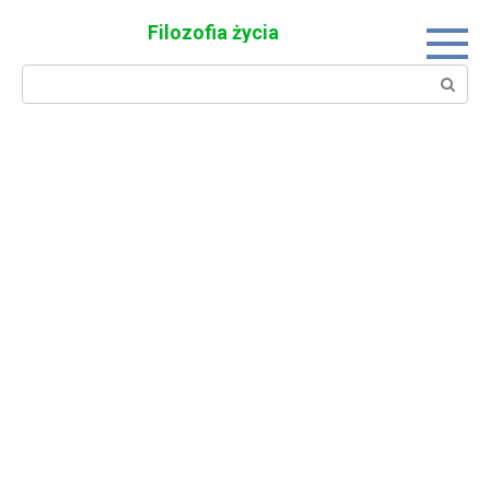
Skip
Filozofia życia
to
content
Search: