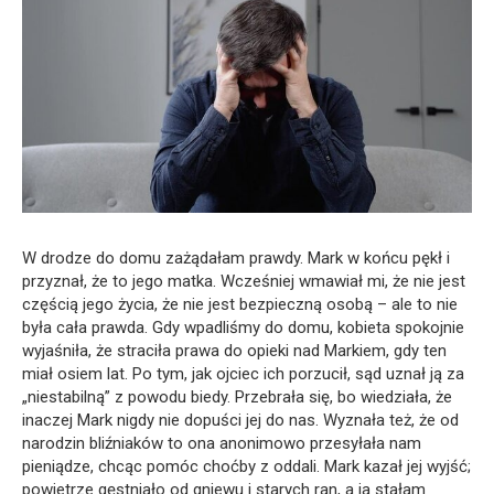
W drodze do domu zażądałam prawdy. Mark w końcu pękł i
przyznał, że to jego matka. Wcześniej wmawiał mi, że nie jest
częścią jego życia, że nie jest bezpieczną osobą – ale to nie
była cała prawda. Gdy wpadliśmy do domu, kobieta spokojnie
wyjaśniła, że straciła prawa do opieki nad Markiem, gdy ten
miał osiem lat. Po tym, jak ojciec ich porzucił, sąd uznał ją za
„niestabilną” z powodu biedy. Przebrała się, bo wiedziała, że
inaczej Mark nigdy nie dopuści jej do nas. Wyznała też, że od
narodzin bliźniaków to ona anonimowo przesyłała nam
pieniądze, chcąc pomóc choćby z oddali. Mark kazał jej wyjść;
powietrze gęstniało od gniewu i starych ran, a ja stałam