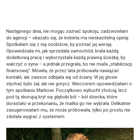
Następnego dnia, nie mogąc zaznać spokoju, zadzwoniłam
do agencji – okazało się, że kobieta ma nieskazitelną opinię.
Spotkałam się z nią osobiście, by poznać jej wersję.
Opowiedziała mi, jak sprzedała samochód, brała każdą
dodatkową pracę i wykorzystała każdą prawną ścieżkę, by
walczyć o syna – a jednak przegrała, bo nie miała „stabilizacji
finansowej”. Mówiła, że przez lata próbowała nawiązać
kontakt, ale zawsze odbijała się od ściany. W jej głosie
słychać było żal, ale nie gorycz. Wieczorem opowiedziałam o
tym spotkaniu Markowi. Początkowo wybuchł złością, lecz
pod tą skorupą krył się głęboki ból – ból dziecka, które
dorastało w przekonaniu, że matka go nie wybrała. Delikatnie
zasugerowałam mu, że może próbowała, tylko po prostu nie
zdołała wygrać z systemem.