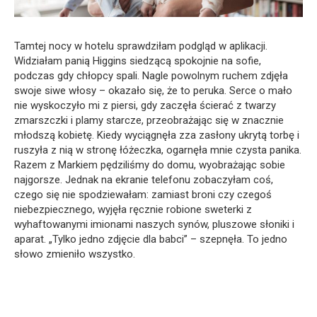
Tamtej nocy w hotelu sprawdziłam podgląd w aplikacji.
Widziałam panią Higgins siedzącą spokojnie na sofie,
podczas gdy chłopcy spali. Nagle powolnym ruchem zdjęła
swoje siwe włosy – okazało się, że to peruka. Serce o mało
nie wyskoczyło mi z piersi, gdy zaczęła ścierać z twarzy
zmarszczki i plamy starcze, przeobrażając się w znacznie
młodszą kobietę. Kiedy wyciągnęła zza zasłony ukrytą torbę i
ruszyła z nią w stronę łóżeczka, ogarnęła mnie czysta panika.
Razem z Markiem pędziliśmy do domu, wyobrażając sobie
najgorsze. Jednak na ekranie telefonu zobaczyłam coś,
czego się nie spodziewałam: zamiast broni czy czegoś
niebezpiecznego, wyjęła ręcznie robione sweterki z
wyhaftowanymi imionami naszych synów, pluszowe słoniki i
aparat. „Tylko jedno zdjęcie dla babci” – szepnęła. To jedno
słowo zmieniło wszystko.