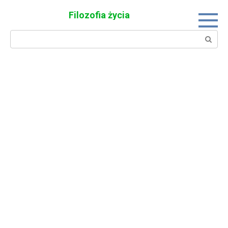
Skip
Filozofia życia
to
content
Search: