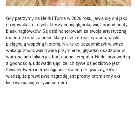
Gdy patrzymy na Heidi i Toma w 2026 roku, jawią się oni jako
drogowskaz dla tych, którzy cenią głęboką więź ponad pusty
blask nagłówków. Są dziś honorowani za swoją artystyczną
maestrię oraz za pełen klasy i szczerości sposób, w jaki
pielęgnują wspólną historię. Nie tylko uczestniczyli w wirze
wakacji; zbudowali trwałe przymierze, głęboko osadzone w
wartościach takich jak hart ducha i empatia. Nadal przewodzą
z godnością, udowadniając, że ich żywe dziedzictwo jest
świadectwem idei, iż najjaśniej świecą te gwiazdy, które
wiedzą, że prawdziwą nagrodą jest prosty, promienny akt
kierowania się w życiu sercem.