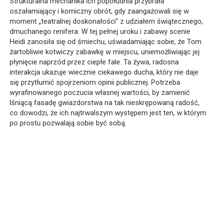
Strukturalna mechanika ich popołudnia przybrała
oszałamiający i komiczny obrót, gdy zaangażowali się w
moment „teatralnej doskonałości” z udziałem świątecznego,
dmuchanego renifera. W tej pełnej uroku i zabawy scenie
Heidi zanosiła się od śmiechu, uświadamiając sobie, że Tom
żartobliwie kotwiczy zabawkę w miejscu, uniemożliwiając jej
płynięcie naprzód przez ciepłe fale. Ta żywa, radosna
interakcja ukazuje wiecznie ciekawego ducha, który nie daje
się przytłumić spojrzeniom opinii publicznej. Potrzeba
wyrafinowanego poczucia własnej wartości, by zamienić
lśniącą fasadę gwiazdorstwa na tak nieskrępowaną radość,
co dowodzi, że ich najtrwalszym występem jest ten, w którym
po prostu pozwalają sobie być sobą.