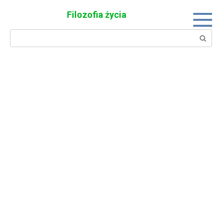
Skip
Filozofia życia
to
content
Search: