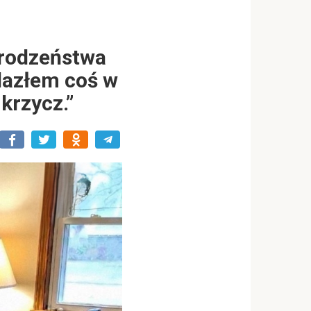
 rodzeństwa
lazłem coś w
krzycz.”