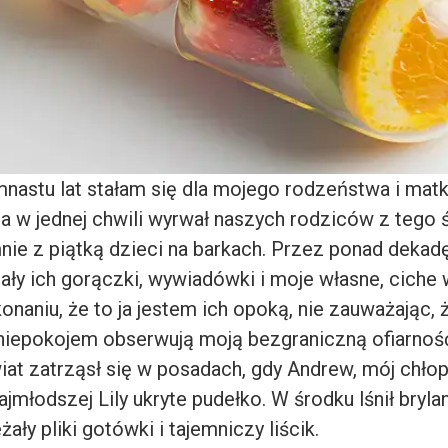
nastu lat stałam się dla mojego rodzeństwa i matką
a w jednej chwili wyrwał naszych rodziców z tego 
nie z piątką dzieci na barkach. Przez ponad deka
ały ich gorączki, wywiadówki i moje własne, ciche 
naniu, że to ja jestem ich opoką, nie zauważając, ż
niepokojem obserwują moją bezgraniczną ofiarnoś
at zatrząsł się w posadach, gdy Andrew, mój chłop
jmłodszej Lily ukryte pudełko. W środku lśnił bryl
żały pliki gotówki i tajemniczy liścik.