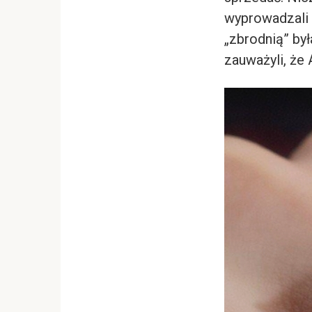
wyprowadzali p
„zbrodnią” by
zauważyli, że