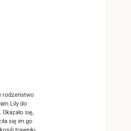
je rodzeństwo
łam Lily do
. Okazało się,
iła się im go
osili trawniki,