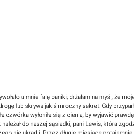
ywołało u mnie falę paniki; drżałam na myśl, że mo
drogę lub skrywa jakiś mroczny sekret. Gdy przypar
a czwórka wyłoniła się z cienia, by wyjawić prawdę
 należał do naszej sąsiadki, pani Lewis, która zgodz
ego nie ukradli. Przez długie miesiące potajemnie k