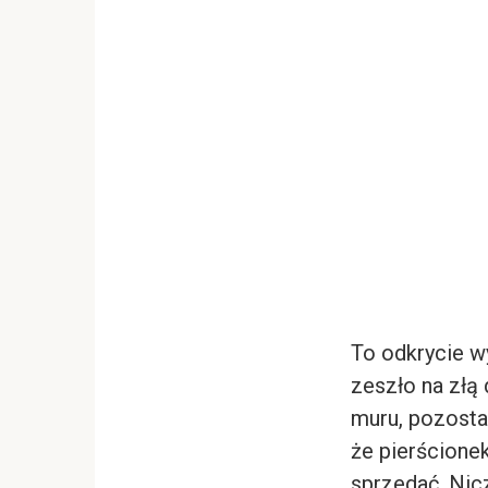
To odkrycie w
zeszło na złą 
muru, pozostał
że pierścionek
sprzedać. Nicz