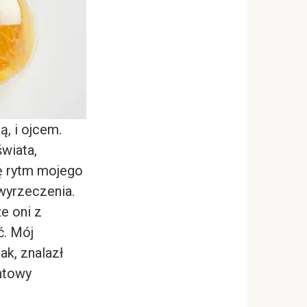
, i ojcem.
świata,
dę rytm mojego
wyrzeczenia.
e oni z
ć. Mój
ak, znalazł
antowy