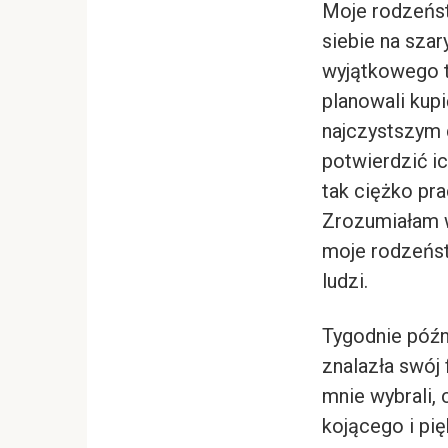
Moje rodzeńst
siebie na sza
wyjątkowego ty
planowali kupi
najczystszym 
potwierdzić i
tak ciężko pr
Zrozumiałam w
moje rodzeńst
ludzi.
Tygodnie późn
znalazła swój 
mnie wybrali, 
kojącego i pi