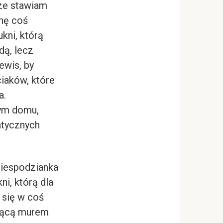
sze stawiam
anę coś
ukni, którą
dą, lecz
ewis, by
ciaków, które
a.
tym domu,
atycznych
niespodzianka
ni, którą dla
 się w coś
ojącą murem