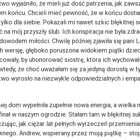
wo wyjaśniło, że mieli już dość patrzenia, jak zaw
rym końcu. Chcieli mieć pewność, że w końcu dost
lko dla siebie. Pokazali mi nawet szkic błękitnej s
ć na mój przyszły ślub. Ich konspiracja nie była zdra
dowodem miłości. Chwilę później zjawiła się pani L
ch wersję, głęboko poruszona widokiem piątki dzie
acowały, by uhonorować siostrę, która ich wychował
tedy, że choć uważałam się za jedyną dorosłą w 
wo wyrosło na niezwykle odpowiedzialnych i emp
iej dom wypełniła zupełnie nowa energia, a wielka 
finał w naszym ogrodzie. Stałam tam w błękitnej suk
czując, jak ciężar lat pełnych wyrzeczeń przemienia
ęknego. Andrew, wspierany przez moją piątkę – st