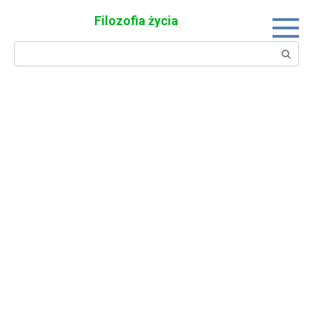
Skip
Filozofia życia
to
content
Search: