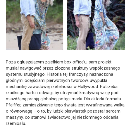
Poza ogłuszającym zgiełkiem box office’u, sam projekt
musiał nawigować przez złożone struktury współczesnego
systemu studyjnego. Historia tej franczyzy, naznaczona
głośnymi odejściami pierwotnych twórców, uwypukla
mechanikę zawodowej rzetelności w Hollywood. Potrzeba
rzadkiego hartu i odwagi, by utrzymać kreatywną wizję pod
miażdżącą presją globalnej potęgi marki. Dla aktorki formatu
Pfeiffer, zamieszkiwanie tego świata jest wyrafinowaną walką
o równowagę – o to, by ludzki pierwiastek pozostał sercem
maszyny, co stanowi świadectwo jej niezłomnego oddania
rzemiosłu.