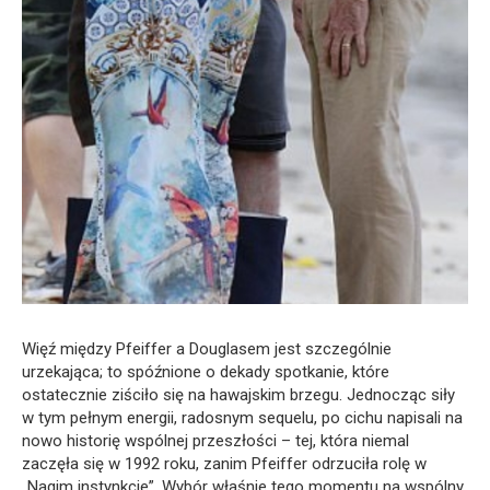
Więź między Pfeiffer a Douglasem jest szczególnie
urzekająca; to spóźnione o dekady spotkanie, które
ostatecznie ziściło się na hawajskim brzegu. Jednocząc siły
w tym pełnym energii, radosnym sequelu, po cichu napisali na
nowo historię wspólnej przeszłości – tej, która niemal
zaczęła się w 1992 roku, zanim Pfeiffer odrzuciła rolę w
„Nagim instynkcie”. Wybór właśnie tego momentu na wspólny