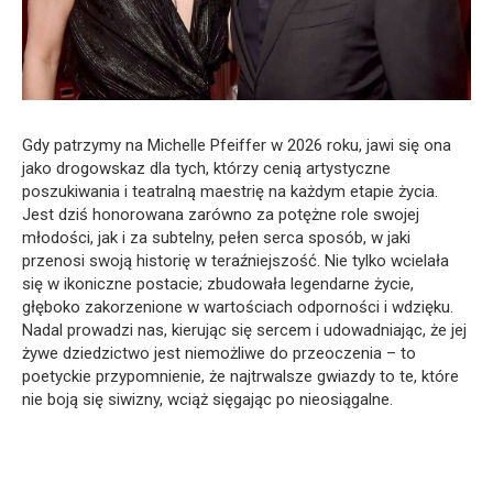
Gdy patrzymy na Michelle Pfeiffer w 2026 roku, jawi się ona
jako drogowskaz dla tych, którzy cenią artystyczne
poszukiwania i teatralną maestrię na każdym etapie życia.
Jest dziś honorowana zarówno za potężne role swojej
młodości, jak i za subtelny, pełen serca sposób, w jaki
przenosi swoją historię w teraźniejszość. Nie tylko wcielała
się w ikoniczne postacie; zbudowała legendarne życie,
głęboko zakorzenione w wartościach odporności i wdzięku.
Nadal prowadzi nas, kierując się sercem i udowadniając, że jej
żywe dziedzictwo jest niemożliwe do przeoczenia – to
poetyckie przypomnienie, że najtrwalsze gwiazdy to te, które
nie boją się siwizny, wciąż sięgając po nieosiągalne.