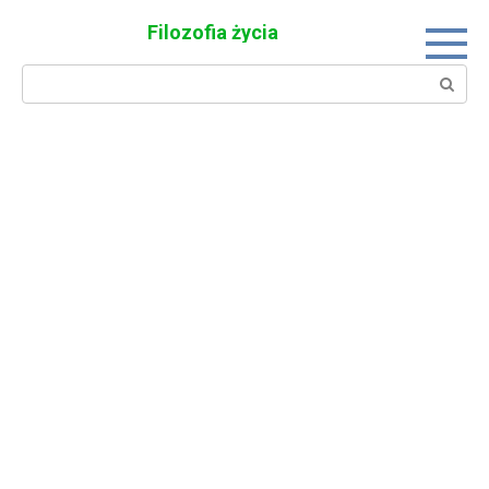
Skip
Filozofia życia
to
content
Search: