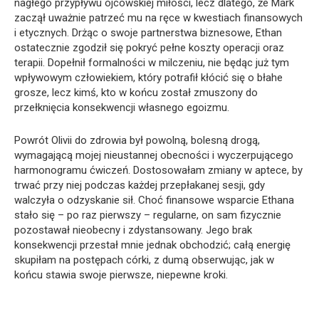
nagłego przypływu ojcowskiej miłości, lecz dlatego, że Mark
zaczął uważnie patrzeć mu na ręce w kwestiach finansowych
i etycznych. Drżąc o swoje partnerstwa biznesowe, Ethan
ostatecznie zgodził się pokryć pełne koszty operacji oraz
terapii. Dopełnił formalności w milczeniu, nie będąc już tym
wpływowym człowiekiem, który potrafił kłócić się o błahe
grosze, lecz kimś, kto w końcu został zmuszony do
przełknięcia konsekwencji własnego egoizmu.
Powrót Olivii do zdrowia był powolną, bolesną drogą,
wymagającą mojej nieustannej obecności i wyczerpującego
harmonogramu ćwiczeń. Dostosowałam zmiany w aptece, by
trwać przy niej podczas każdej przepłakanej sesji, gdy
walczyła o odzyskanie sił. Choć finansowe wsparcie Ethana
stało się – po raz pierwszy – regularne, on sam fizycznie
pozostawał nieobecny i zdystansowany. Jego brak
konsekwencji przestał mnie jednak obchodzić; całą energię
skupiłam na postępach córki, z dumą obserwując, jak w
końcu stawia swoje pierwsze, niepewne kroki.