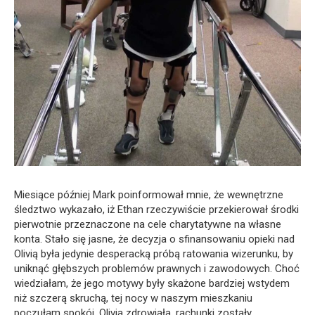
Miesiące później Mark poinformował mnie, że wewnętrzne
śledztwo wykazało, iż Ethan rzeczywiście przekierował środki
pierwotnie przeznaczone na cele charytatywne na własne
konta. Stało się jasne, że decyzja o sfinansowaniu opieki nad
Olivią była jedynie desperacką próbą ratowania wizerunku, by
uniknąć głębszych problemów prawnych i zawodowych. Choć
wiedziałam, że jego motywy były skażone bardziej wstydem
niż szczerą skruchą, tej nocy w naszym mieszkaniu
poczułam spokój. Olivia zdrowiała, rachunki zostały