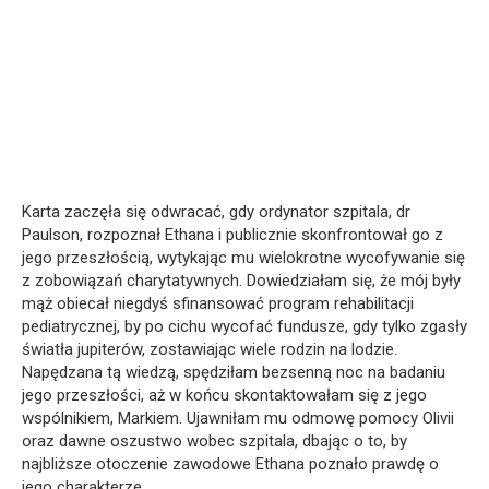
Karta zaczęła się odwracać, gdy ordynator szpitala, dr
Paulson, rozpoznał Ethana i publicznie skonfrontował go z
jego przeszłością, wytykając mu wielokrotne wycofywanie się
z zobowiązań charytatywnych. Dowiedziałam się, że mój były
mąż obiecał niegdyś sfinansować program rehabilitacji
pediatrycznej, by po cichu wycofać fundusze, gdy tylko zgasły
światła jupiterów, zostawiając wiele rodzin na lodzie.
Napędzana tą wiedzą, spędziłam bezsenną noc na badaniu
jego przeszłości, aż w końcu skontaktowałam się z jego
wspólnikiem, Markiem. Ujawniłam mu odmowę pomocy Olivii
oraz dawne oszustwo wobec szpitala, dbając o to, by
najbliższe otoczenie zawodowe Ethana poznało prawdę o
jego charakterze.