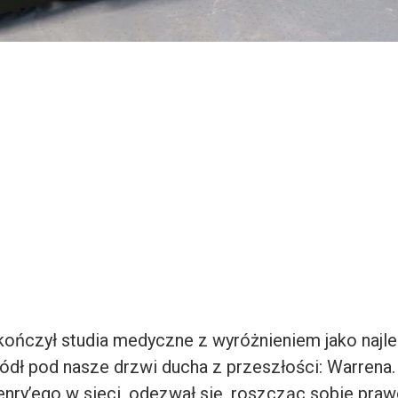
kończył studia medyczne z wyróżnieniem jako najle
ódł pod nasze drzwi ducha z przeszłości: Warren
enry’ego w sieci, odezwał się, roszcząc sobie pra