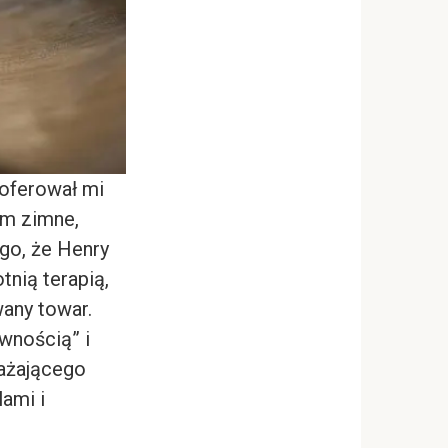
aoferował mi
am zimne,
go, że Henry
nią terapią,
any towar.
awnością” i
rażającego
lami i