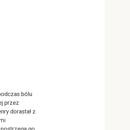
 podczas bólu
ej przez
nry dorastał z
mi
k postrzega go