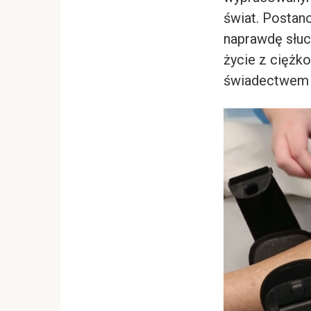
świat. Postano
naprawdę słuc
życie z ciężk
świadectwem n