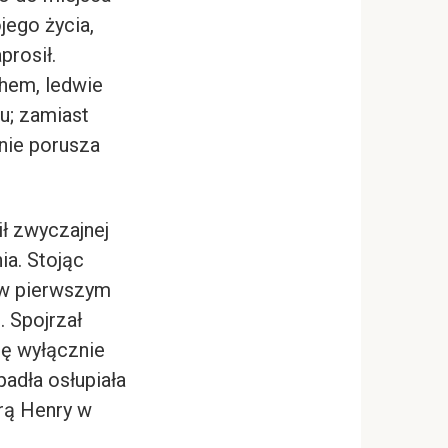
jego życia,
prosił.
hem, ledwie
u; zamiast
 nie porusza
ł zwyczajnej
a. Stojąc
o w pierwszym
. Spojrzał
ię wyłącznie
padła osłupiała
órą Henry w