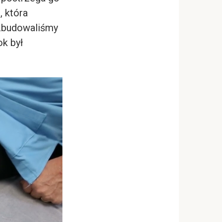
, która
 Zbudowaliśmy
k był