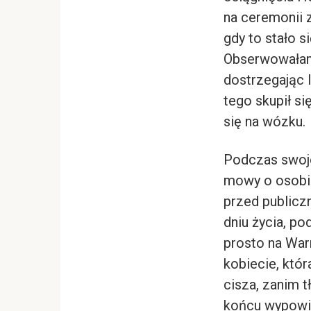
na ceremonii 
gdy to stało s
Obserwowałam,
dostrzegając 
tego skupił si
się na wózku.
Podczas swoje
mowy o osobis
przed publicz
dniu życia, po
prosto na War
kobiecie, któr
cisza, zanim t
końcu wypowie