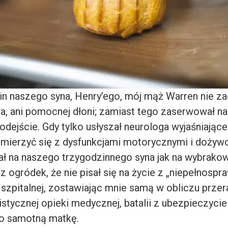
in naszego syna, Henry’ego, mój mąż Warren nie z
ia, ani pomocnej dłoni; zamiast tego zaserwował n
dejście. Gdy tylko usłyszał neurologa wyjaśniające
 mierzyć się z dysfunkcjami motorycznymi i dożywot
ał na naszego trzygodzinnego syna jak na wybrakow
 ogródek, że nie pisał się na życie z „niepełnospr
i szpitalnej, zostawiając mnie samą w obliczu prze
istycznej opieki medycznej, batalii z ubezpieczycie
ako samotną matkę.