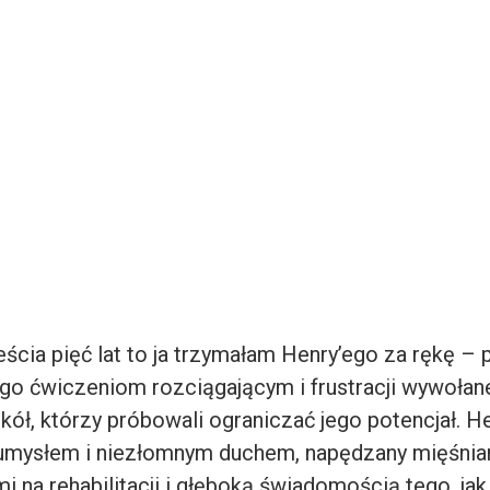
ścia pięć lat to ja trzymałam Henry’ego za rękę –
o ćwiczeniom rozciągającym i frustracji wywołan
ół, którzy próbowali ograniczać jego potencjał. He
 umysłem i niezłomnym duchem, napędzany mięśnia
 na rehabilitacji i głęboką świadomością tego, ja