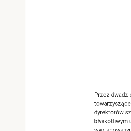
Przez dwadzie
towarzysząceg
dyrektorów szk
błyskotliwym
wypracowanymi