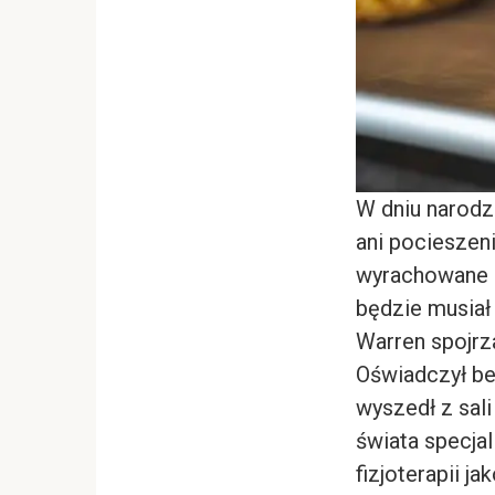
W dniu narodz
ani pocieszen
wyrachowane o
będzie musiał
Warren spojrz
Oświadczył bez
wyszedł z sal
świata specjal
fizjoterapii j