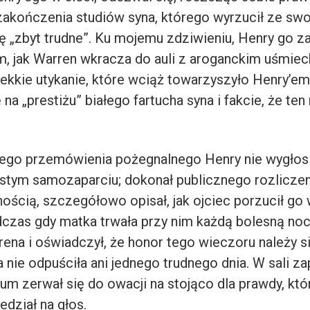
zakończenia studiów syna, którego wyrzucił ze swo
ię „zbyt trudne”. Ku mojemu zdziwieniu, Henry go za
 jak Warren wkracza do auli z aroganckim uśmiec
lekkie utykanie, które wciąż towarzyszyło Henry’em
ę na „prestiżu” białego fartucha syna i fakcie, że ten
go przemówienia pożegnalnego Henry nie wygłosi
tym samozaparciu; dokonał publicznego rozliczeni
nością, szczegółowo opisał, jak ojciec porzucił g
dczas gdy matka trwała przy nim każdą bolesną noc
rena i oświadczył, że honor tego wieczoru należy s
a nie odpuściła ani jednego trudnego dnia. W sali za
łum zerwał się do owacji na stojąco dla prawdy, kt
dział na głos.