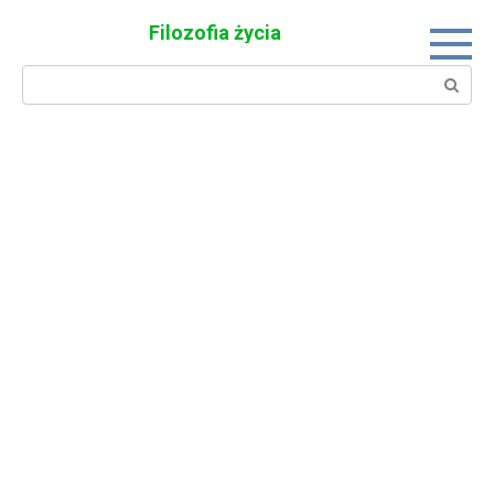
Skip
Filozofia życia
to
content
Search: