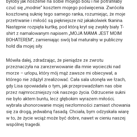
byłoby jak noszenie na sobie mojego bólu i nie potrafiłaby
czuć się „modnie” kosztem mojego poświęcenia. Zwróciła
kosztowną suknię tego samego ranka, rozumiejąc, że moje
przetrwanie i miłość są piękniejsze niż jakakolwiek tkanina.
Następnie rozpięła kurtkę, pod którą krył się zwykły biały T-
shirt z namalowanym napisem „MOJA MAMA JEST MOIM
BOHATEREM”, zamieniając swój bal maturalny w publiczny
hołd dla mojej siły.
Mówiła dalej, zdradzając, że pieniądze ze zwrotu
przeznaczyła na zarezerwowanie dla mnie wycieczki nad
morze – urlopu, który mój mąż zawsze mi obiecywał, a
którego nie zdążył zrealizować. Cała sala utonęła we łzach,
gdy Lisa opowiadała o tym, jak przeprowadziłam nas obie
przez najmroczniejszy rok naszego życia. Odrzucenie sukni
nie było aktem buntu, lecz głębokim wyrazem miłości;
wybrała uhonorowanie mojej niezłomności zamiast chowania
się za drogą, jedwabną fasadą. Chciała, bym odzyskała wiarę
w to, że życie wciąż może być dobre, nawet w cieniu naszej
wspólnej tragedii.