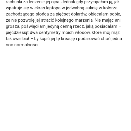
rachunki za leczenie jej ojca. Jednak gdy przyłapałam ją, jak
wpatruje się w ekran laptopa w jedwabną suknię w kolorze
zachodzącego słońca za pięćset dolarów, obiecałam sobie,
że nie pozwolę jej stracić kolejnego marzenia. Nie mając ani
grosza, poświęciłam jedyną cenną rzecz, jaką posiadałam –
pięćdziesiąt dwa centymetry moich włosów, które mój mąż
tak uwielbiał – by kupić jej tę kreację i podarować choć jedną
noc normalności.