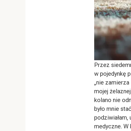
Przez siedemn
w pojedynkę p
„nie zamierza
mojej żelaznej
kolano nie od
było mnie stać
podziwiałam, u
medyczne. W k