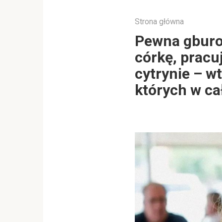
Strona główna
Pewna gburow
córkę, pracu
cytrynie – wt
których w ca