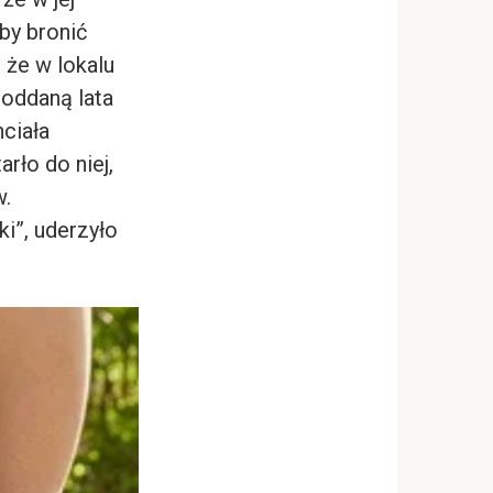
by bronić
 że w lokalu
 oddaną lata
hciała
rło do niej,
w.
i”, uderzyło