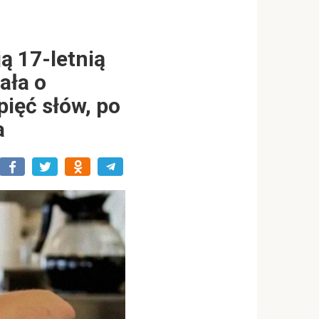
ą 17-letnią
ała o
pięć słów, po
a