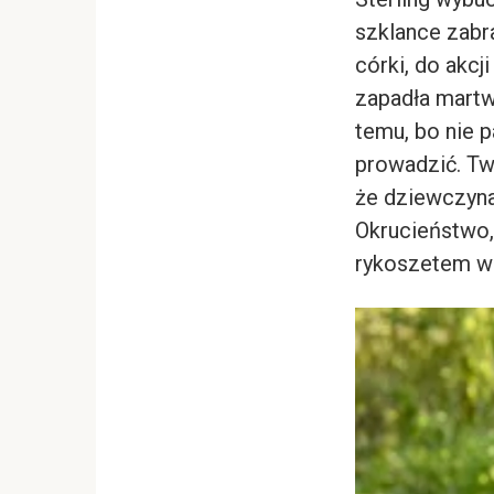
szklance zabra
córki, do akcj
zapadła martwa
temu, bo nie p
prowadzić. Twa
że dziewczyna,
Okrucieństwo,
rykoszetem w 