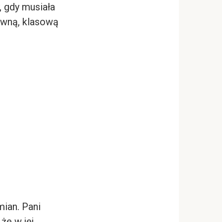
, gdy musiała
jawną, klasową
ian. Pani
że w jej