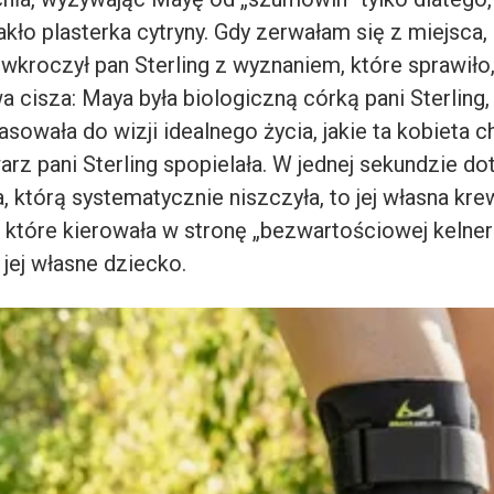
kło plasterka cytryny. Gdy zerwałam się z miejsca, 
i wkroczył pan Sterling z wyznaniem, które sprawiło,
 cisza: Maya była biologiczną córką pani Sterling,
asowała do wizji idealnego życia, jakie ta kobieta c
rz pani Sterling spopielała. W jednej sekundzie dota
 którą systematycznie niszczyła, to jej własna kre
 które kierowała w stronę „bezwartościowej kelnerk
jej własne dziecko.