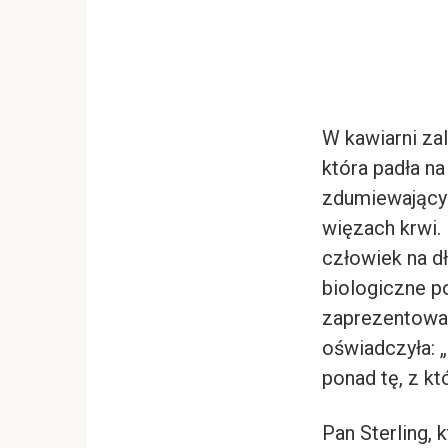
W kawiarni zal
która padła n
zdumiewający 
więzach krwi. 
człowiek na d
biologiczne po
zaprezentować
oświadczyła: „
ponad tę, z kt
Pan Sterling, 