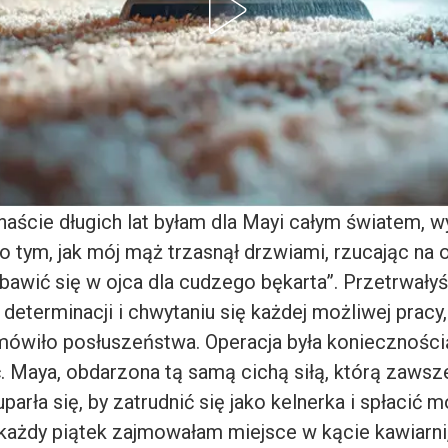
aście długich lat byłam dla Mayi całym światem, w
o tym, jak mój mąż trzasnął drzwiami, rzucając na 
 bawić się w ojca dla cudzego bękarta”. Przetrwały
 determinacji i chwytaniu się każdej możliwej pracy
mówiło posłuszeństwa. Operacja była koniecznością
. Maya, obdarzona tą samą cichą siłą, którą zawsze
parła się, by zatrudnić się jako kelnerka i spłacić m
ażdy piątek zajmowałam miejsce w kącie kawiarni, 