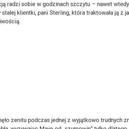
cją radzi sobie w godzinach szczytu – nawet wtedy
stałej klientki, pani Sterling, która traktowała ją z 
iwością.
nęło zenitu podczas jednej z wyjątkowo trudnych zm
chła, wyzywając Mayę od „szumowin” tylko dlatego, 