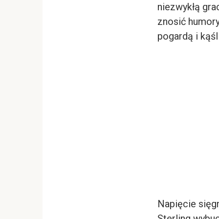
niezwykłą gra
znosić humory 
pogardą i kąśl
Napięcie sięg
Sterling wybu