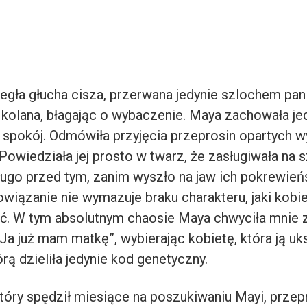
egła głucha cisza, przerwana jedynie szlochem pani
a kolana, błagając o wybaczenie. Maya zachowała je
spokój. Odmówiła przyjęcia przeprosin opartych w
Powiedziała jej prosto w twarz, że zasługiwała na 
ługo przed tym, zanim wyszło na jaw ich pokrewień
wiązanie nie wymazuje braku charakteru, jaki kobi
. W tym absolutnym chaosie Maya chwyciła mnie z
Ja już mam matkę”, wybierając kobietę, która ją uk
órą dzieliła jedynie kod genetyczny.
który spędził miesiące na poszukiwaniu Mayi, przep