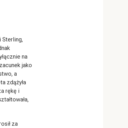
 Sterling,
dnak
yłącznie na
szacunek jako
stwo, a
eta zdążyła
a rękę i
ształtowała,
rosił za