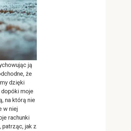
ychowując ją
odchodne, że
śmy dzięki
, dopóki moje
, na którą nie
 w niej
oje rachunki
patrząc, jak z