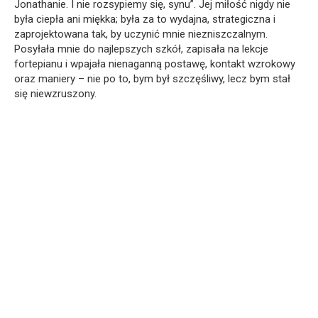
Jonathanie. I nie rozsypiemy się, synu”. Jej miłość nigdy nie
była ciepła ani miękka; była za to wydajna, strategiczna i
zaprojektowana tak, by uczynić mnie niezniszczalnym.
Posyłała mnie do najlepszych szkół, zapisała na lekcje
fortepianu i wpajała nienaganną postawę, kontakt wzrokowy
oraz maniery – nie po to, bym był szczęśliwy, lecz bym stał
się niewzruszony.