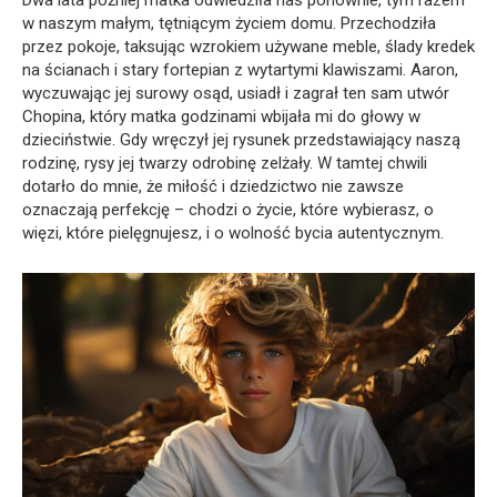
Dwa lata później matka odwiedziła nas ponownie, tym razem
w naszym małym, tętniącym życiem domu. Przechodziła
przez pokoje, taksując wzrokiem używane meble, ślady kredek
na ścianach i stary fortepian z wytartymi klawiszami. Aaron,
wyczuwając jej surowy osąd, usiadł i zagrał ten sam utwór
Chopina, który matka godzinami wbijała mi do głowy w
dzieciństwie. Gdy wręczył jej rysunek przedstawiający naszą
rodzinę, rysy jej twarzy odrobinę zelżały. W tamtej chwili
dotarło do mnie, że miłość i dziedzictwo nie zawsze
oznaczają perfekcję – chodzi o życie, które wybierasz, o
więzi, które pielęgnujesz, i o wolność bycia autentycznym.