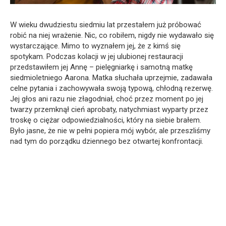
W wieku dwudziestu siedmiu lat przestałem już próbować
robić na niej wrażenie. Nic, co robiłem, nigdy nie wydawało się
wystarczające. Mimo to wyznałem jej, że z kimś się
spotykam. Podczas kolacji w jej ulubionej restauracji
przedstawiłem jej Annę – pielęgniarkę i samotną matkę
siedmioletniego Aarona. Matka słuchała uprzejmie, zadawała
celne pytania i zachowywała swoją typową, chłodną rezerwę.
Jej głos ani razu nie złagodniał, choć przez moment po jej
twarzy przemknął cień aprobaty, natychmiast wyparty przez
troskę o ciężar odpowiedzialności, który na siebie brałem.
Było jasne, że nie w pełni popiera mój wybór, ale przeszliśmy
nad tym do porządku dziennego bez otwartej konfrontacji.