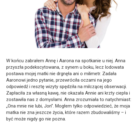
W końcu zabrałem Annę i Aarona na spotkanie u niej. Anna
przyszła podekscytowana, z synem u boku, lecz lodowata
postawa mojej matki nie drgnęła ani o milimetr. Zadała
Aaronowi jedno pytanie, przewróciła oczami na jego
odpowiedź i resztę wizyty spędziła na milczącej obserwacji.
Zapłaciła za własną kawę, nie okazała Annie ani krzty ciepła i
zostawiła nas z domysłami. Anna zrozumiała to natychmiast:
„Ona mnie nie lubi, Jon”. Mogłem tylko odpowiedzieć, że moja
matka nie zna jeszcze życia, które razem zbudowaliśmy – i
być może nigdy go nie pozna.