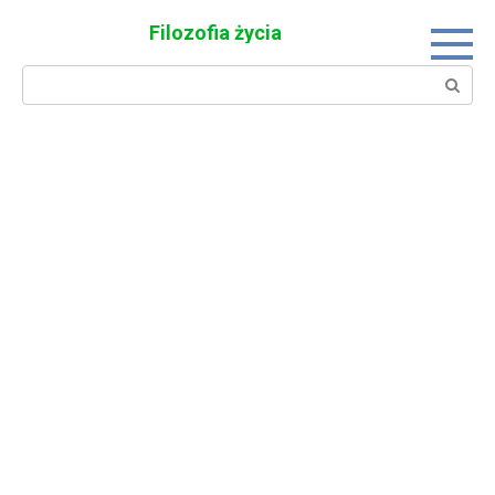
Skip
Filozofia życia
to
content
Search: