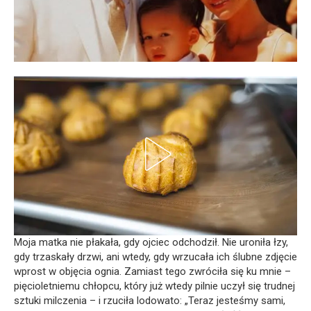
Moja matka nie płakała, gdy ojciec odchodził. Nie uroniła łzy,
gdy trzaskały drzwi, ani wtedy, gdy wrzucała ich ślubne zdjęcie
wprost w objęcia ognia. Zamiast tego zwróciła się ku mnie –
pięcioletniemu chłopcu, który już wtedy pilnie uczył się trudnej
sztuki milczenia – i rzuciła lodowato: „Teraz jesteśmy sami,