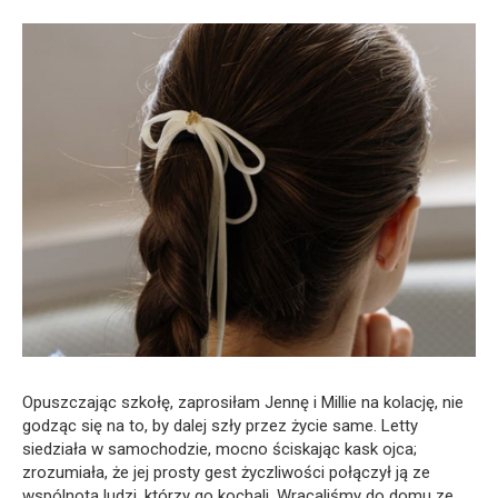
Opuszczając szkołę, zaprosiłam Jennę i Millie na kolację, nie
godząc się na to, by dalej szły przez życie same. Letty
siedziała w samochodzie, mocno ściskając kask ojca;
zrozumiała, że jej prosty gest życzliwości połączył ją ze
wspólnotą ludzi, którzy go kochali. Wracaliśmy do domu ze