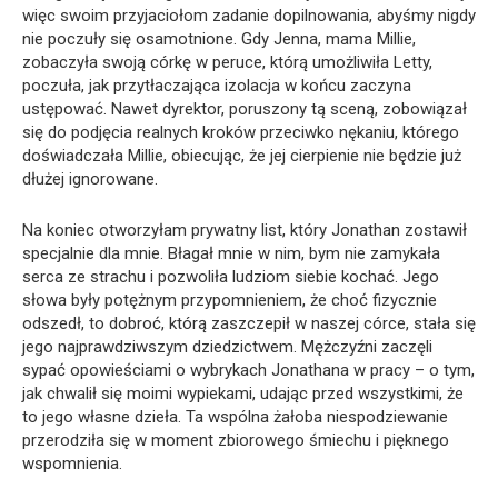
więc swoim przyjaciołom zadanie dopilnowania, abyśmy nigdy
nie poczuły się osamotnione. Gdy Jenna, mama Millie,
zobaczyła swoją córkę w peruce, którą umożliwiła Letty,
poczuła, jak przytłaczająca izolacja w końcu zaczyna
ustępować. Nawet dyrektor, poruszony tą sceną, zobowiązał
się do podjęcia realnych kroków przeciwko nękaniu, którego
doświadczała Millie, obiecując, że jej cierpienie nie będzie już
dłużej ignorowane.
Na koniec otworzyłam prywatny list, który Jonathan zostawił
specjalnie dla mnie. Błagał mnie w nim, bym nie zamykała
serca ze strachu i pozwoliła ludziom siebie kochać. Jego
słowa były potężnym przypomnieniem, że choć fizycznie
odszedł, to dobroć, którą zaszczepił w naszej córce, stała się
jego najprawdziwszym dziedzictwem. Mężczyźni zaczęli
sypać opowieściami o wybrykach Jonathana w pracy – o tym,
jak chwalił się moimi wypiekami, udając przed wszystkimi, że
to jego własne dzieła. Ta wspólna żałoba niespodziewanie
przerodziła się w moment zbiorowego śmiechu i pięknego
wspomnienia.