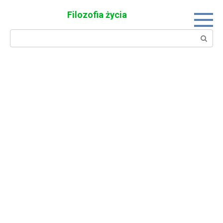
Skip
Filozofia życia
to
content
Search: