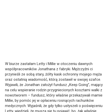
W biurze zastałam Letty i Millie w otoczeniu dawnych
współpracowników Jonathana z fabryki. Mężczyźni ci
przynieśli ze sobą stary, żółty kask ochronny mojego męża
oraz ostatnią wiadomość, którą zostawił w swojej szafce.
Wyjawili, że Jonathan założył fundusz „Keep Going”, mający
na celu wspieranie rodzin przygniecionych kosztami walki z
nowotworem – fundusz, który właśnie przekazywali mamie
Millie, by pomóc jej w opłaceniu rosnących rachunków
medycznych. Wyjaśnili, że gdy tylko usłyszeli o poświęceniu
Letty, wiedzieli, że muszą się tu pojawić, bo „tak właśnie