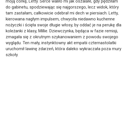
moją córkę, Letty. Serce waliło mi jak oszalałe, gdy pędziłam
do gabinetu, spodziewając się najgorszego, lecz widok, który
tam zastałam, całkowicie odebrał mi dech w piersiach. Letty,
kierowana nagłym impulsem, chwyciła niedawno kuchenne
nożyczki i ścięła swoje długie włosy, by oddać je na perukę dla
koleżanki z klasy, Millie. Dziewczynka, będąca w fazie remisji,
zmagała się z okrutnym szykanowaniem z powodu swojego
wyglądu. Ten mały, instynktowny akt empatii czternastolatki
uruchomił lawinę zdarzeń, która daleko wykraczała poza mury
szkoły.