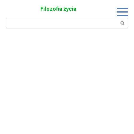
Skip
Filozofia życia
to
content
Search: