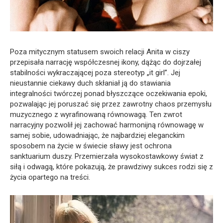
Poza mitycznym statusem swoich relacji Anita w ciszy
przepisała narrację współczesnej ikony, dążąc do dojrzałej
stabilności wykraczającej poza stereotyp „it girl”. Jej
nieustannie ciekawy duch skłaniał ją do stawiania
integralności twórczej ponad błyszczące oczekiwania epoki,
pozwalając jej poruszać się przez zawrotny chaos przemysłu
muzycznego z wyrafinowaną równowagą. Ten zwrot
narracyjny pozwolił jej zachować harmonijną równowagę w
samej sobie, udowadniając, że najbardziej eleganckim
sposobem na życie w świecie sławy jest ochrona
sanktuarium duszy. Przemierzała wysokostawkowy świat z
siłą i odwagą, które pokazują, że prawdziwy sukces rodzi się z
życia opartego na treści.