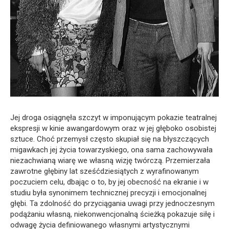
Jej droga osiągnęła szczyt w imponującym pokazie teatralnej
ekspresji w kinie awangardowym oraz w jej głęboko osobistej
sztuce. Choć przemysł często skupiał się na błyszczących
migawkach jej życia towarzyskiego, ona sama zachowywała
niezachwianą wiarę we własną wizję twórczą. Przemierzała
zawrotne głębiny lat sześćdziesiątych z wyrafinowanym
poczuciem celu, dbając o to, by jej obecność na ekranie i w
studiu była synonimem technicznej precyzji i emocjonalnej
głębi. Ta zdolność do przyciągania uwagi przy jednoczesnym
podążaniu własną, niekonwencjonalną ścieżką pokazuje siłę i
odwagę życia definiowanego własnymi artystycznymi