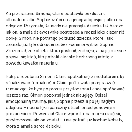
Ku przerażeniu Simona, Claire postawiła bezduszne
ultimatum: albo Sophie wróci do agencji adopcyjnej, albo ona
odejdzie. Przyznała, że nigdy nie pragnęła dziecka tak bardzo
jak on, a małą dziewczynkę postrzegała raczej jako ciężar niż
córkę. Simon, nie potrafiąc porzucić dziecka, które i tak
zaznało już tyle odrzucenia, bez wahania wybrał Sophie.
Zrozumiał, że kobieta, którą poślubił, zniknęła, a na jej miejsce
pojawił się ktoś, kto potrafił skreślić bezbronną istotę z
powodu kawałka materiału.
Rok po rozstaniu Simon i Claire spotkali się z mediatorem, by
sfinalizować formalności. Claire próbowała przepraszać,
tłumacząc, że była po prostu przytłoczona i chce spróbować
jeszcze raz. Simon pozostał jednak nieugięty. Opisał
emocjonalną traumę, jaką Sophie przeszła po jej nagłym
odejściu – nocne lęki i paniczny strach przed ponownym
porzuceniem. Powiedział Claire wprost: ona mogła czuć się
przytłoczona, ale on został – i nie potrafi już kochać kobiety,
która złamała serce dziecku.