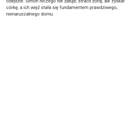
odejdzie. Simon niczego nie żałuje; stracił żonę, ale zyskał
córkę, a ich więź stała się fundamentem prawdziwego,
nienaruszalnego domu.