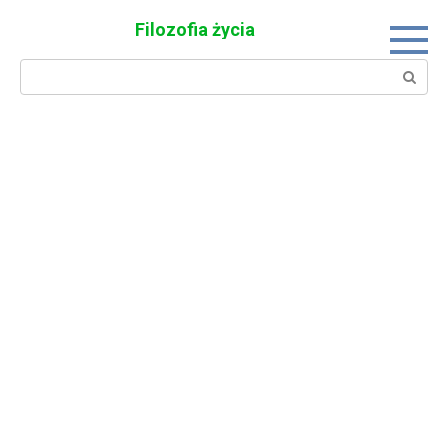
Skip
Filozofia życia
to
content
Search: