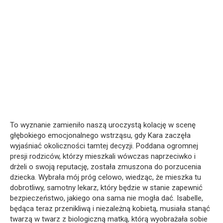
To wyznanie zamieniło naszą uroczystą kolację w scenę
głębokiego emocjonalnego wstrząsu, gdy Kara zaczęła
wyjaśniać okoliczności tamtej decyzji. Poddana ogromnej
presji rodziców, którzy mieszkali wówczas naprzeciwko i
drżeli o swoją reputację, została zmuszona do porzucenia
dziecka. Wybrała mój próg celowo, wiedząc, że mieszka tu
dobrotliwy, samotny lekarz, który będzie w stanie zapewnić
bezpieczeństwo, jakiego ona sama nie mogła dać. Isabelle,
będąca teraz przenikliwą i niezależną kobietą, musiała stanąć
twarzą w twarz z biologiczną matką, którą wyobrażała sobie