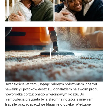
Dwadzieścia lat temu, będąc młodym położnikiem, pośród
nawałnicy i potoków deszczu, odnalazłem na swoim progu
noworodka porzuconego w wiklinowym koszu. Do
niemowlęcia przypięta była skromna notatka z imieniem
Isabelle oraz rozpaczliwe błaganie o opiekę. Wiedziony