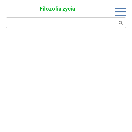
Skip
Filozofia życia
to
content
Search: