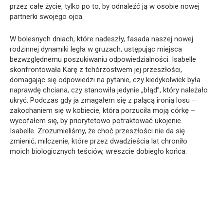
przez całe życie, tylko po to, by odnaleźć ją w osobie nowej
partnerki swojego ojca.
W bolesnych dniach, które nadeszły, fasada naszej nowej
rodzinnej dynamiki legła w gruzach, ustępując miejsca
bezwzględnemu poszukiwaniu odpowiedzialności. Isabelle
skonfrontowała Karę z tchórzostwem jej przeszłości,
domagając się odpowiedzi na pytanie, czy kiedykolwiek była
naprawdę chciana, czy stanowiła jedynie „błąd”, który należało
ukryć. Podczas gdy ja zmagałem się z palącą ironią losu –
zakochaniem się w kobiecie, która porzuciła moją córkę –
wycofałem się, by priorytetowo potraktować ukojenie
Isabelle. Zrozumieliśmy, że choć przeszłości nie da się
zmienić, milczenie, które przez dwadzieścia lat chroniło
moich biologicznych teściów, wreszcie dobiegło końca.