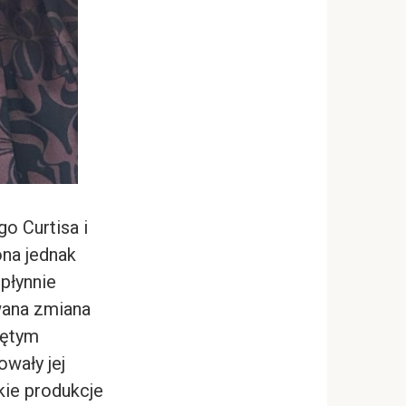
o Curtisa i
ona jednak
płynnie
wana zmiana
iętym
wały jej
kie produkcje