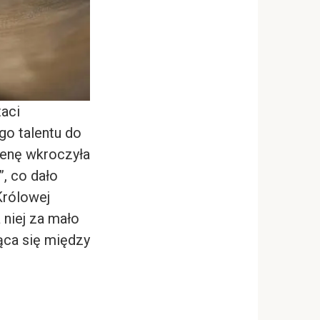
taci
go talentu do
cenę wkroczyła
, co dało
Królowej
 niej za mało
jąca się między