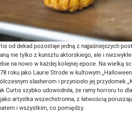
is od dekad pozostaje jedną z najjaśniejszych pos
ną nie tylko z kunsztu aktorskiego, ale i niezwykłe
ebie na nowo w każdej kolejnej epoce. Na wielką s
78 roku jako Laurie Strode w kultowym „Halloween”
łczesnym slasherom i przyniosło jej przydomek „
k Curtis szybko udowodniła, że ramy horroru to dla
 jako artystka wszechstronna, z łatwością porusza
atem i wszystkim, co pomiędzy.