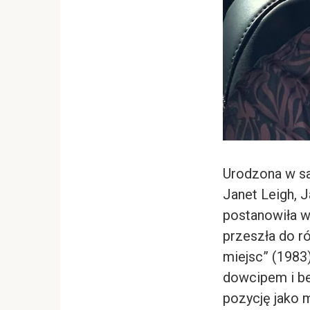
Urodzona w sa
Janet Leigh, 
postanowiła w
przeszła do r
miejsc” (1983
dowcipem i be
pozycję jako 