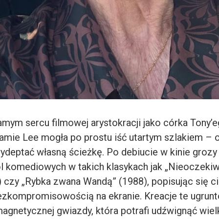
mym sercu filmowej arystokracji jako córka Tony’eg
Jamie Lee mogła po prostu iść utartym szlakiem – 
ydeptać własną ścieżkę. Po debiucie w kinie grozy 
ól komediowych w takich klasykach jak „Nieoczeki
) czy „Rybka zwana Wandą” (1988), popisując się c
zkompromisowością na ekranie. Kreacje te ugrunto
magnetycznej gwiazdy, która potrafi udźwignąć wiel