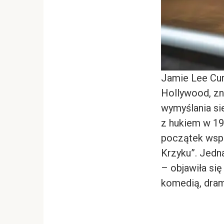
Jamie Lee Curt
Hollywood, zna
wymyślania si
z hukiem w 19
początek wspó
Krzyku”. Jedna
– objawiła się
komedią, dram