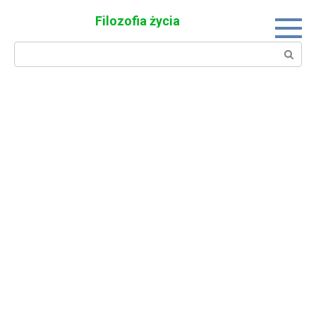
Skip
Filozofia życia
to
content
Search: