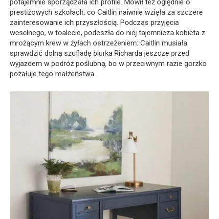
potajemnie sporządzała ich profile. Mówił też oględnie o
prestiżowych szkołach, co Caitlin naiwnie wzięła za szczere
zainteresowanie ich przyszłością. Podczas przyjęcia
weselnego, w toalecie, podeszła do niej tajemnicza kobieta z
mrożącym krew w żyłach ostrzeżeniem: Caitlin musiała
sprawdzić dolną szufladę biurka Richarda jeszcze przed
wyjazdem w podróż poślubną, bo w przeciwnym razie gorzko
pożałuje tego małżeństwa.