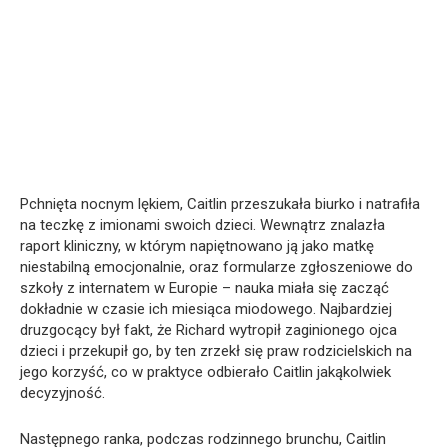
Pchnięta nocnym lękiem, Caitlin przeszukała biurko i natrafiła
na teczkę z imionami swoich dzieci. Wewnątrz znalazła
raport kliniczny, w którym napiętnowano ją jako matkę
niestabilną emocjonalnie, oraz formularze zgłoszeniowe do
szkoły z internatem w Europie – nauka miała się zacząć
dokładnie w czasie ich miesiąca miodowego. Najbardziej
druzgocący był fakt, że Richard wytropił zaginionego ojca
dzieci i przekupił go, by ten zrzekł się praw rodzicielskich na
jego korzyść, co w praktyce odbierało Caitlin jakąkolwiek
decyzyjność.
Następnego ranka, podczas rodzinnego brunchu, Caitlin