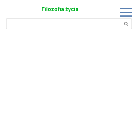
Skip
Filozofia życia
to
content
Search: